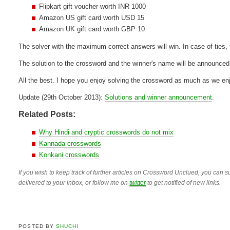
Flipkart gift voucher worth INR 1000
Amazon US gift card worth USD 15
Amazon UK gift card worth GBP 10
The solver with the maximum correct answers will win. In case of ties,
The solution to the crossword and the winner's name will be announced 
All the best. I hope you enjoy solving the crossword as much as we enj
Update (29th October 2013):
Solutions and winner announcement
.
Related Posts:
Why Hindi and cryptic crosswords do not mix
Kannada crosswords
Konkani crosswords
If you wish to keep track of further articles on Crossword Unclued, you can su
delivered to your inbox, or follow me on
twitter
to get notified of new links.
POSTED BY
SHUCHI