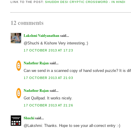
LINK TO THE POST:
SHUDDH DESI CRYPTIC CROSSWORD - IN HINDI
12 comments
Lakshmi Vaidyanathan
said...
@Shuchi & Kishore Very interesting.:)
17 OCTOBER 2013 AT 17:23
Nadathur Rajan
said...
Can we send in a scanned copy of hand solved puzzle? It is diff
17 OCTOBER 2013 AT 21:03
Nadathur Rajan
said...
Got Quillpad. It works nicely.
17 OCTOBER 2013 AT 21:26
Shuchi
said...
@Lakshmi: Thanks. Hope to see your all-correct entry :-)