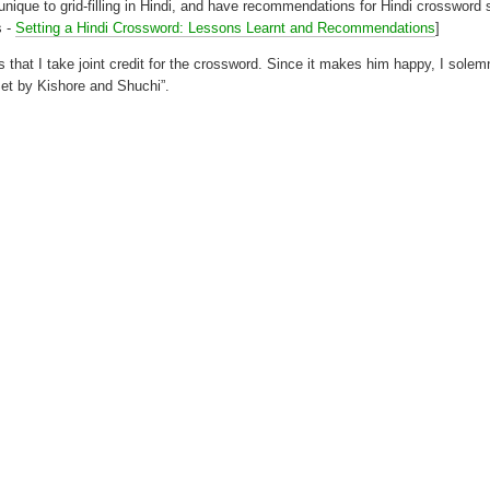
nique to grid-filling in Hindi, and have recommendations for Hindi crossword 
s -
Setting a Hindi Crossword: Lessons Learnt and Recommendations
]
s that I take joint credit for the crossword. Since it makes him happy, I solem
Set by Kishore and Shuchi”.