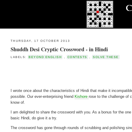
THURSDAY, 17 OCTOBER 2013
Shuddh Desi Cryptic Crossword - in Hindi
LABELS:
BEYOND ENGLISH
,
CONTESTS
,
SOLVE THESE
I wrote once about the characteristics of Hindi that make it incompati
possible. Our ever-enterprising friend
Kishore
rose to the challenge of c
know of.
I am delighted to share the crossword with you. As a bonus for the one
basic Hindi, do give it a try.
The crossword has gone through rounds of scrubbing and polishing since