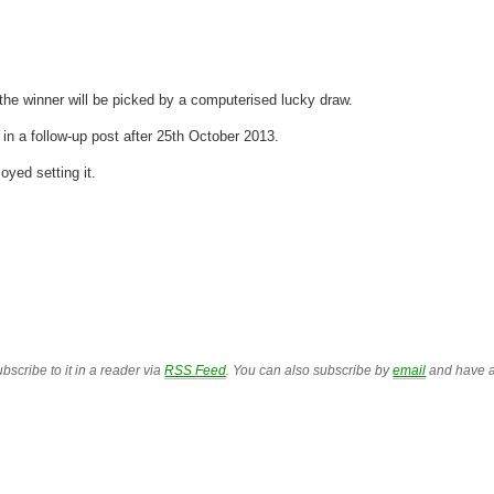
 the winner will be picked by a computerised lucky draw.
in a follow-up post after 25th October 2013.
oyed setting it.
bscribe to it in a reader via
RSS Feed
. You can also subscribe by
email
and have a