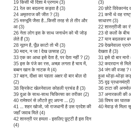
19 किसी भी दिशा मे प्रणाम (3)
(3)
21 रेल का बदलना कड़वा है (3)
20 छोटे विवेकानंद 
24 अमृतराज की जीत ? (3)
21 कभी थे वह राष्ट
25 मरुभूमि जैसा है...किसी तरह से ले तीर और
साधारण (3)
आ (3)
22 शास्त्रीजी का र
26 नेता लोग इस के साथ जनार्धन को भी जोड़
23 दो कलों के बीच
लेते हैं (3)
27 यान बदलकर बन
28 नूतन है, पूँछ काटो तो भी (3)
29 देखनेवाला प्रारंभ
30 मदन, न जा ! देख उत्साह (2)
देखता है (3)
33 एक का आधा इसे देता है, पर देता नहीं ? (2)
31 इसे दो बार मारो
35 इस के पंजे का रस, अच्छा लगता है चाय में,
32 कदरदान से मिले
बब्बन खान के नाटक मे (4)
34 जंग की वजह ? तल
37 बहन, दीक्षा का पहला अक्षर दो बार बोल दो
हुआ थोड़ा-थोड़ा क
(2)
35 दृढ़ प्रधानमंत्री
38 क्रिकेट खेलनेवाला कोहली प्रचंड है (3)
36 टाटा की अनमोल
39 दुआ के साथ-साथ चिकित्सा का तरीका (2)
37 अनारकली की आख
40 रामेश्वरं से लौटते हुए अपना ... (2)
38 विषय का घातक 
41 ... शहर खोजो, जो राजधानी है उस प्रदेश की
40 मेवाड़ से मिला 
जहाँ जवाब मिले (4)
42 शास्त्री पर हमला - इसलिए छुट्टी है इस दिन
(4)