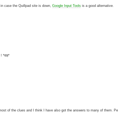
in case the Quillpad site is down,
Google Input Tools
is a good alternative.
 ! *वाह*
most of the clues and I think I have also got the answers to many of them. Per