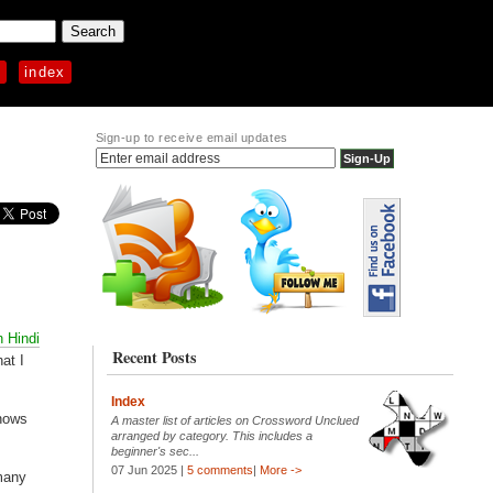
p
index
Sign-up to receive email updates
n Hindi
Recent Posts
hat I
Index
knows
A master list of articles on Crossword Unclued
arranged by category. This includes a
beginner's sec...
07 Jun 2025 |
5 comments
|
More ->
 many