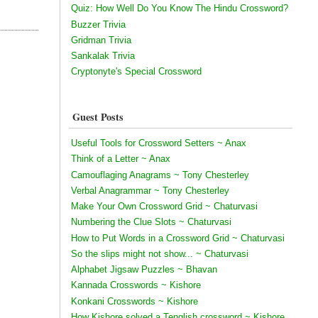
Quiz: How Well Do You Know The Hindu Crossword?
Buzzer Trivia
Gridman Trivia
Sankalak Trivia
Cryptonyte's Special Crossword
Guest Posts
Useful Tools for Crossword Setters ~ Anax
Think of a Letter ~ Anax
Camouflaging Anagrams ~ Tony Chesterley
Verbal Anagrammar ~ Tony Chesterley
Make Your Own Crossword Grid ~ Chaturvasi
Numbering the Clue Slots ~ Chaturvasi
How to Put Words in a Crossword Grid ~ Chaturvasi
So the slips might not show... ~ Chaturvasi
Alphabet Jigsaw Puzzles ~ Bhavan
Kannada Crosswords ~ Kishore
Konkani Crosswords ~ Kishore
How Kishore solved a Tenglish crossword ~ Kishore