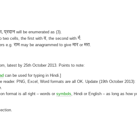
म, प्रदान
will be enumerated as (3).
व
र्ग
to two cells, the first with
, the second with
.
राम
मार
मरा
ers e.g.
may be anagrammed to give
or
.
om, latest by 25th October 2013. Points to note:
pad
can be used for typing in Hindi.]
age reader. PNG, Excel, Word formats are all OK. Update (19th October 2013):
e.
on format is all right – words or
symbols
, Hindi or English – as long as how y
ection.