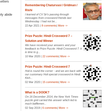
setters
Remembering Chaturvasi / Gridman /
Rishi
nly abide
I learned of CV Sir’s passing through
messages from crossword friends last
Wednesday. I had not be...
22 Apr 2021 |
8 comments
|
More ->
Prize Puzzle: Hindi Crossword 7 –
Solution and Winner
We have received your answers and your
feedback to Prize Puzzle: Hindi Crossword 7. It
is time to g...
10 Mar 2020 |
22 comments
|
More ->
Prize Puzzle: Hindi Crossword 7
Holi is round the corner - and we are back with
our customary Holi special crossword in Hindi.
Kish...
02 Mar 2020 |
15 comments
|
More ->
What is a DOOK?
On 16 December 2014, the New York Times
puzzle grid carried this answer which led to
much bafflemen...
02 Sep 2019 |
6 comments
|
More ->