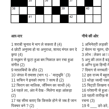
आर
-
पार
नीचे
की
ओर
1 शराबी चुनाव मे भाग ले सकता है (4)
1 अभिनेत्री लड़की
4 छोटी अनुपमा हो या अनुराधा, शायद मंगल कर दे
2 चेतन या नूतन, दोन
कृपा (4)
3 लोभ : लेकर आ ! 
8 मधुबन से फूटा हुआ बम निकाल कर रचा हुआ
5 अनु की लात है बड़
संगीत (2)
6 अग्नि पूजा हिन्दी मे
9 मतलबियों के होंठ (2)
7 दिमाग से मनचली 
10 जंगल में तमाशा (भाग १) - ' मातृभूमि ' (3)
12 इस राज्य में बहुत
11 सचिन ने इनको त्यागा ? सत्य है (2)
13 थोड़ा जल्दी पका
12 चिराग का मालिक, जॅस्मिन का साथी (4)
15 चिट्ठी लिखना खत
14 पहले ला, अंत में देख - मिलेगा बड़ा आंकड़ा
16 परेशानी से हुआ
(2)
18 पहली तारीख़ से
17 यह सीमा बताए कि किसके होने से जब है जान
रचना (3)
पिक्चर बने ? (2)
19 ये ___ डरे-डरे, 