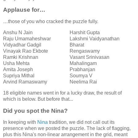
Applause for…
…those of you who cracked the puzzle fully.
Anshu N Jain
Harshit Gupta
Raju Umamaheshwar
Lakshmi Vaidyanathan
Vidyadhar Gadgil
Bharat
Vinayak Rao Ekbote
Rengaswamy
Ramki Krishnan
Vasant Srinivasan
Usha Mehta
Mahalingam
Amita Joseph
Prabhanjan
Supriya Mithal
Soumya V
Arvind Ramaswamy
Neelima Rai
18 eligible names went in for a lucky draw, the result of
which is below. But before that...
Did you spot the Nina?
In keeping with
Nina
tradition, we did not call out its
presence when we posted the puzzle. The lack of flagging,
plus this Nina's non-linear arrangement in the grid, meant