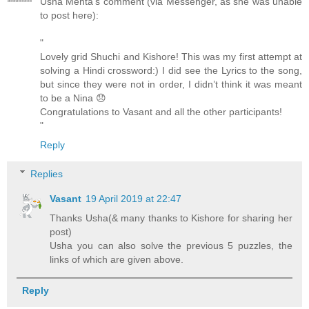
Usha Mehta's comment (via Messenger, as she was unable
to post here):
"
Lovely grid Shuchi and Kishore! This was my first attempt at
solving a Hindi crossword:) I did see the Lyrics to the song,
but since they were not in order, I didn’t think it was meant
to be a Nina 😞
Congratulations to Vasant and all the other participants!
"
Reply
Replies
Vasant
19 April 2019 at 22:47
Thanks Usha(& many thanks to Kishore for sharing her
post)
Usha you can also solve the previous 5 puzzles, the
links of which are given above.
Reply