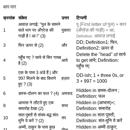
आर-पार
क्रमांक
संकेत
उत्तर
टिप्पणी
पु (First letter of पुल) + कार
आवाज़ लगाई: "पुल के सामने
(अँग्रेज़ की गाड़ी) + आ;
1
वाले भाग पर अँग्रेज़ की
पुकारा
आवाज़ लगाई
गाड़ी है ! आ !" (3)
Definition:
DD; Definition1: फिर,
3
फिर ऊपर से (2)
और
Definition2: ऊपर से
Delete the "head" of साये
पहुँच गए ? साये से सिर गायब
to get आये; Definition:
4
आये
है (2)
पहुँच गए
एक के पास 3 अंडे हैं | और
DD-ish; 1 + three 0s, or
5
997 मिलने के बाद कितने
हज़ार
3 + 997 = 1000
हुए ? (3)
Hidden in डमरू-दोलन ;
6
डमरू-दोलन का फल ? (4)
अमरूद
Definition: फल
Hidden in (आभास)<;
आभास ने लौटते हुए एक
8
सभा
Definition: समारोह
समारोह देखा (2)
Hidden in सात पुश्तों;
सात पुश्तों से संयम-बद्ध संत-
10
तप
Definition: संत-मुनि ये करें
मुनि ये करें ? (2)
Hidden in अम्मी ठाकुर;
अम्मी, ठाकुर के पास कुछ
11
मीठा