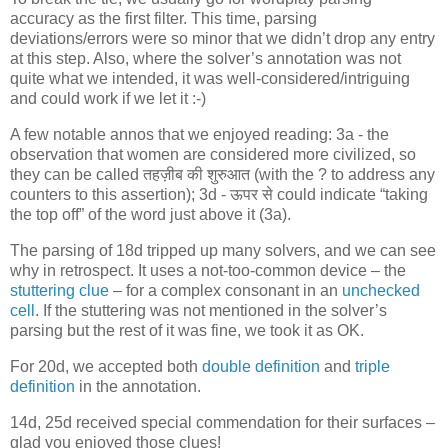
accuracy as the first filter. This time, parsing
deviations/errors were so minor that we didn’t drop any entry
at this step. Also, where the solver’s annotation was not
quite what we intended, it was well-considered/intriguing
and could work if we let it :-)
A few notable annos that we enjoyed reading: 3a - the
observation that women are considered more civilized, so
they can be called तहज़ीब की शुरुआत (with the ? to address any
counters to this assertion); 3d - ऊपर से could indicate “taking
the top off” of the word just above it (3a).
The parsing of 18d tripped up many solvers, and we can see
why in retrospect. It uses a not-too-common device – the
stuttering clue
– for a complex consonant in an
unchecked
cell
. If the stuttering was not mentioned in the solver’s
parsing but the rest of it was fine, we took it as OK.
For 20d, we accepted both
double definition
and
triple
definition
in the annotation.
14d, 25d received special commendation for their surfaces –
glad you enjoyed those clues!