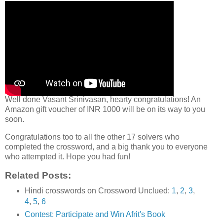
Well done Vasant Srinivasan, hearty congratulations! An
Amazon gift voucher of INR 1000 will be on its way to you
soon.
Congratulations too to all the other 17 solvers who
completed the crossword, and a big thank you to everyone
who attempted it. Hope you had fun!
Related Posts:
Hindi crosswords on Crossword Unclued:
1
,
2
,
3
,
4
,
5
,
6
Contest: Participate and Win Afrit's Book