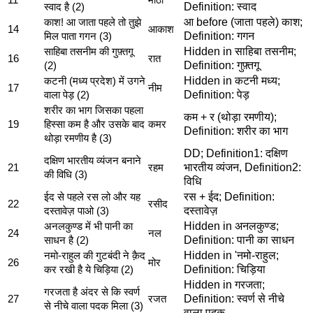
Definition: स्वाद
स्वाद है (2)
आ before (जाता पहले) काश;
काश! आ जाता पहले तो तुझे
14
आकाश
Definition: गगन
मिल पाता गगन (3)
Hidden in साहिबा तसनीम;
साहिबा तसनीम की गुफ़्तगू
16
रात
Definition: गुफ़्तगू
(2)
Hidden in कटनी मध्य;
कटनी (मध्य प्रदेश) में उगने
17
नीम
Definition: पेड़
वाला पेड़ (2)
शरीर का भाग जिसका पहला
कम + र (थोड़ा रमणीय);
19
हिस्सा कम है और उसके बाद
कमर
Definition: शरीर का भाग
थोड़ा रमणीय है (3)
DD; Definition1: दक्षिण
दक्षिण भारतीय व्यंजन बनाने
भारतीय व्यंजन, Definition2:
21
रहम
की विधि (3)
विधि
रस + ईद; Definition:
ईद से पहले रस लो और यह
22
रसीद
दस्तावेज़
दस्तावेज़ पाओ (3)
Hidden in अनलकुण्ड;
अनलकुण्ड में भी पानी का
24
नल
Definition: पानी का साधन
साधन है (2)
Hidden in 'नमो-राहुल;
नमो-राहुल की गुटबंदी ने क़ैद
26
मोर
Definition: चिड़िया
कर रखी है ये चिड़िया (2)
Hidden in गरजता;
गरजता है अंदर से कि स्वर्ण
Definition: स्वर्ण से नीचे
27
रजत
से नीचे वाला पदक मिला (3)
वाला पदक