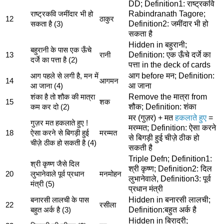
DD; Definition1: राष्ट्रकवि
Rabindranath Tagore;
राष्ट्रकवि जमींदार भी हो
12
ठाकुर
Definition2: जमींदार भी हो
सकता है (3)
सकता है
Hidden in बहुरानी;
बहुरानी के पास एक ऊँचे
Definition: एक ऊँचे दर्जे का
13
रानी
दर्जे का पत्ता है (2)
पत्ता in the deck of cards
आग before मन; Definition:
आग पहले से लगी है, मन में
14
आगमन
आ जाना
आ जाना (4)
Remove the मात्रा from
शंका है तो शौक की मात्रा
15
शक
शौक; Definition: शंका
कम कर दो (2)
मर (गुज़र) + मत
हकलाते हुए
=
गुज़र मत हकलाते हुए !
मरम्मत; Definition: ऐसा करने
18
ऐसा करने से बिगड़ी हुई
मरम्मत
से बिगड़ी हुई चीज़े ठीक हो
चीज़े ठीक हो सकती है (4)
सकती है
Triple Defn; Definition1:
श्री कृष्ण जैसे दिल
श्री कृष्ण; Definition2: दिल
20
लुभानेवाले पूर्व प्रधान
मनमोहन
लुभानेवाले, Definition3: पूर्व
मंत्री (5)
प्रधान मंत्री
Hidden in बनारसी लालची;
बनारसी लालची के पास
22
रसीला
Definition:बहुत अर्क है
बहुत अर्क है (3)
Hidden in बिरादरी;