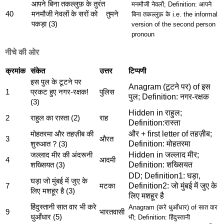
आपने बिना तकल्लुफ़ के तुरंत
मनमौजी नेवलों; Definition: आपने
40
मनमौजी नेवलों के सरों को
तुमने
बिना तकल्लुफ़ के i.e. the informal
पकड़ा (3)
version of the second person
pronoun
नीचे की ओर
क्रमांक
संकेत
उत्तर
टिप्पणी
इस पुल के टूटने पर
Anagram (टूटने पर) of इस
1
प्रकट हुए नगर-रक्षक!
पुलिस
पुल; Definition: नगर-रक्षक
(3)
Hidden in राहुल;
2
राहुल का रास्ता (2)
राह
Definition:रास्ता
और + first letter of तहज़ीब;
मोहतरमा और तहज़ीब की
3
औरत
Definition: मोहतरमा
शुरुआत ? (3)
Hidden in जल्लाद मीर;
जल्लाद मीर की अंदरूनी
4
आदमी
Definition: शख्सियत
शख्सियत (3)
DD; Definition1: घड़ा,
घड़ा जो मुंबई में जुए के
Definition2: जो मुंबई में जुए के
7
मटका
लिए मशहूर है (3)
लिए मशहूर है
हिंदुस्तानी सात वार भी करे
Anagram (करे धुआँधार) of सात वार
9
भारतवासी
धुआँधार (5)
भी;
Definition: हिंदुस्तानी