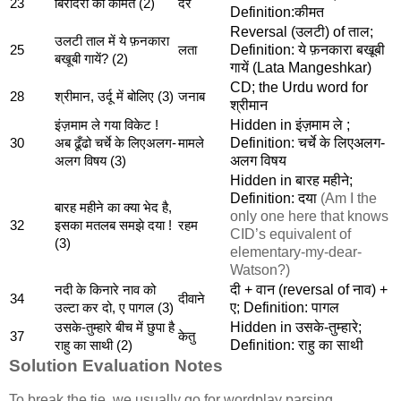
23
बिरादरी की कीमत (2)
दर
Definition:कीमत
Reversal (उलटी) of ताल;
उलटी ताल में ये फ़नकारा
Definition: ये फ़नकारा बखूबी
25
लता
बखूबी गायें? (2)
गायें (Lata Mangeshkar)
CD; the Urdu word for
28
श्रीमान, उर्दू में बोलिए (3)
जनाब
श्रीमान
Hidden in इंज़माम ले ;
इंज़माम ले गया विकेट !
Definition: चर्चे के लिएअलग-
30
अब ढूँढो चर्चे के लिएअलग-
मामले
अलग विषय
अलग विषय (3)
Hidden in बारह महीने;
Definition: दया
(Am I the
बारह महीने का क्या भेद है,
only one here that knows
32
इसका मतलब समझे दया !
रहम
CID’s equivalent of
(3)
elementary-my-dear-
Watson?)
दी + वान (reversal of नाव) +
नदी के किनारे नाव को
34
दीवाने
ए; Definition: पागल
उल्टा कर दो, ए पागल (3)
Hidden in उसके-तुम्हारे;
उसके-तुम्हारे बीच में छुपा है
37
केतु
Definition: राहु का साथी
राहु का साथी (2)
Solution Evaluation Notes
To break the tie, we usually go for wordplay parsing