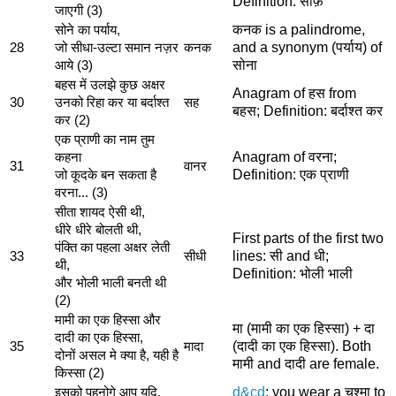
Definition: साफ़
जाएगी (3)
कनक is a palindrome,
सोने का पर्याय,
and a synonym (पर्याय) of
28
जो सीधा-उल्टा समान नज़र
कनक
सोना
आये (3)
बहस में उलझे कुछ अक्षर
Anagram of हस from
30
उनको रिहा कर या बर्दाश्त
सह
बहस; Definition: बर्दाश्त कर
कर (2)
एक प्राणी का नाम तुम
Anagram of वरना;
कहना
31
वानर
Definition: एक प्राणी
जो कूदके बन सकता है
वरना... (3)
सीता शायद ऐसी थी,
धीरे धीरे बोलती थी,
First parts of the first two
पंक्ति का पहला अक्षर लेती
lines: सी and धी;
33
सीधी
थी,
Definition: भोली भाली
और भोली भाली बनती थी
(2)
मामी का एक हिस्सा और
मा (मामी का एक हिस्सा) + दा
दादी का एक हिस्सा,
(दादी का एक हिस्सा). Both
35
मादा
दोनों असल मे क्या है, यही है
मामी and दादी are female.
किस्सा (2)
d&cd
; you wear a चश्मा to
इसको पहनोगे आप यदि,