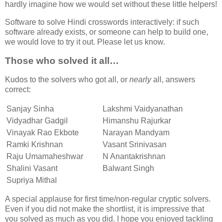
hardly imagine how we would set without these little helpers!
Software to solve Hindi crosswords interactively: if such
software already exists, or someone can help to build one,
we would love to try it out. Please let us know.
Those who solved it all…
Kudos to the solvers who got all, or
nearly
all, answers
correct:
Sanjay Sinha
Lakshmi Vaidyanathan
Vidyadhar Gadgil
Himanshu Rajurkar
Vinayak Rao Ekbote
Narayan Mandyam
Ramki Krishnan
Vasant Srinivasan
Raju Umamaheshwar
N Anantakrishnan
Shalini Vasant
Balwant Singh
Supriya Mithal
A special applause for first time/non-regular cryptic solvers.
Even if you did not make the shortlist, it is impressive that
you solved as much as you did. I hope you enjoyed tackling