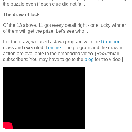
the puzzle even if each clue did not fall.
The draw of luck
Of the 13 above, 11 got every detail right - one lucky winner
of them will get the prize. Let's see who...
For the draw, we used a Java program with the
Random
class and executed it
online
. The program and the draw in
action are available in the embedded video. [RSS/email
subscribers: You may have to go to the
blog
for the video.]