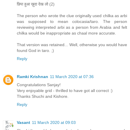
छिपा हुआ ख़ुदा देख लो (2)
The person who wrote the clue originally used chilka as arbi
was supposed to mean colocasia/taro. The person
reviewing interpreted arbi as a person from Arabia and felt
chilka would be inappropriate as chaal more accurate.
That version was retained... Well, otherwise you would have
found God in taro. ;)
Reply
Ramki Krishnan
11 March 2020 at 07:36
Congratulations Sanjay!
Very enjoyable grid - thrilled to have got all correct :)
Thanks Shuchi and Kishore.
Reply
Vasant
11 March 2020 at 09:03