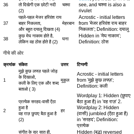
see, and चश्मा is also a
36
तो दिखेगी एक छोटी नदी
चश्मा
rivulet
(2)
Acrostic - initial letters
पहले-पहल मेजर हरिवंश राय
from 'मेजर हरिवंश राय बाहर
37
बाहर निकलता,
मेहरबान
निकलता'; Definition: दयालु
और बहुत दयालु दिखता (4)
Hidden in 'मेघ नाकाम';
कुछ मेघ नाकाम होते है,
38
घना
Definition: ठोस
लेकिन वह ठोस होते है (2)
नीचे की ओर
क्रमांक
संकेत
उत्तर
टिप्पणी
मुझे कुछ लफ्ज़ पहले जोड़
Acrostic - initial letters
के दिखाओ,
from 'मुझे कुछ लफ्ज़';
1
मुकुल
कली के लिए एक और शब्द
Definition: कली
बताओ ( 3)
Wordplay 1: Hidden (छुपाए
बैठा हुआ है) in 'वह राज़' 2.
प्रत्येक सरहद-वासी ऐंठा
Wordplay 2: Hidden
हुआ है
2
हर
(वासी) jumbled (ऐंठा हुआ है)
वह राज़ छुपाए बैठा हुआ है
in 'सरहद'; Definition:
(2)
प्रत्येक
Hidden (बद्ध) reversed
संगीत के सुर सात ही,