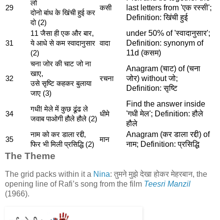
लो
last letters from 'एक रस्सी';
29
कसी
दोनो बांध के खिंची हुई कर
Definition: खिंची हुई
दो (2)
under 50% of 'स्वादानुसार';
11 जैसा ही एक और बार,
Definition: synonym of
31
ये आधे से कम स्वादानुसार
वादा
11d (कसम)
(2)
चना जोर की चाट जो ना
Anagram (चाट) of (चना
खाए,
जोर) without जो;
32
रचना
उसे सृष्टि कहकर बुलाया
Definition: सृष्टि
जाए (3)
Find the answer inside
गधी! मेले में कुछ ढूंढ ले
'गधी मेल'; Definition: हौले
34
धीमे
जवाब पाओगी हौले हौले (2)
हौले
Anagram (कर डाला रद्दी) of
नाम को कर डाला रद्दी,
35
मान
नाम; Definition: प्रसिद्धि
फिर भी मिली प्रसिद्धि (2)
The Theme
The grid packs within it a
Nina
:
तुमने मुझे देखा होकर मेहरबान
, the
opening line of Rafi’s song from the film
Teesri Manzil
(1966).