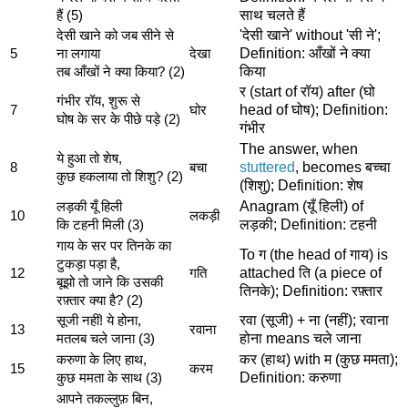
साथ चलते हैं
हैं (5)
'देसी खाने' without 'सी ने';
देसी खाने को जब सीने से
Definition: आँखों ने क्या
5
ना लगाया
देखा
किया
तब आँखों ने क्या किया? (2)
र (start of रॉय) after (घो
गंभीर रॉय, शुरू से
head of घोष); Definition:
7
घोर
घोष के सर के पीछे पड़े (2)
गंभीर
The answer, when
ये हुआ तो शेष,
stuttered
, becomes बच्चा
8
बचा
कुछ हकलाया तो शिशु? (2)
(शिशु); Definition: शेष
Anagram (यूँ हिली) of
लड़की यूँ हिली
10
लकड़ी
लड़की; Definition: टहनी
कि टहनी मिली (3)
गाय के सर पर तिनके का
To ग (the head of गाय) is
टुकड़ा पड़ा है,
attached ति (a piece of
12
गति
बूझो तो जाने कि उसकी
तिनके); Definition: रफ़्तार
रफ़्तार क्या है? (2)
रवा (सूजी) + ना (नहीं); रवाना
सूजी नहीं! ये होना,
13
रवाना
होना means चले जाना
मतलब चले जाना (3)
कर (हाथ) with म (कुछ ममता);
करुणा के लिए हाथ,
15
करम
Definition: करुणा
कुछ ममता के साथ (3)
आपने तकल्लुफ़ बिन,