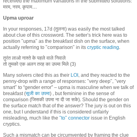
received the maximum variations in the submitted solutions:
मरम, नरम. कृपाम…
Upma uproar
In your responses, 17d (
तुलना
) was easily the most talked
about clue of this crossword. The setter's trick here was to
position "upma" as the breakfast dish on the surface, when
actually referring to "comparison" in its
cryptic reading
.
तुरंत लाओ नाश्ते के पहले वाले निवाले
तो तुमको एक अलग तरह का उपमा मिले (3)
Many solvers cited this as their
LOI
, and they reacted to the
penny-drop with a range of responses: "very deep", "very
smart" to “gender error” – upma is masculine when we talk of
breakfast (
सूजी का उपमा
) , but feminine in the sense of
comparison (जिसकी उपमा ना दी जा सके). Should the gender on
the surface match that of the answer? The jury is out on this
one, but I understand if this is considered unfairly
misleading, much like the
"to" connector
issue in English
cryptics.
Such a mismatch can be circumvented by framing the clue