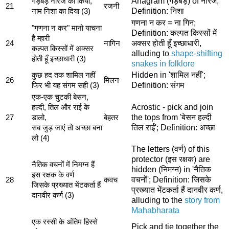
Anagram (गड़बड़) of नीरज;
गड़बड़ नीरज का किया,
21
रजनी
Definition: निशा
नाम निशा का दिया (3)
गणना न कर = ना गिन;
"गणना न कर" मानो याचना
Definition: कल्पत किस्सों में
है म्हारी
अक्सर होती हूँ इच्छाधारी,
24
नागिन
कल्पत किस्सों में अक्सर
alluding to
shape-shifting
होती हूँ इच्छाधारी (3)
snakes in folklore
Hidden in 'शामिल नहीं';
कुछ हद तक शामिल नहीं
26
मिलन
Definition: संगम
फिर भी यह संगम सही (3)
एक-एक चुटकी बेसन,
Acrostic - pick and join
हल्दी, तिल और राई के
the tops from 'बेसन हल्दी
27
डालो,
बेहतर
तिल राई'; Definition: अच्छा
सब जुड़ जाएं तो अच्छा बना
लो (4)
The letters (वर्ण) of this
protector (इस रक्षक) are
नैतिक वचनों में निमग्न हैं
hidden (निमग्न) in 'नैतिक
इस रक्षक के वर्ण
वचनों'; Definition: जिसके
28
कवच
जिसके प्रख्यात भेंटकर्ता हैं
प्रख्यात भेंटकर्ता हैं दानवीर कर्ण,
दानवीर कर्ण (3)
alluding to the
story from
Mahabharata
एक रस्सी के अंतिम हिस्से
Pick and tie together the