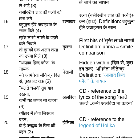
ले जाने का साधन
ले आई (3)
नसीरुद्दीन शाह की पत्नी को
रत्ना (नसीरुद्दीन शाह की पत्नी)+
हाथ लगे
कर (हाथ); Definition: बहुमूल्य
16
रत्नाकर
बहुमूल्य हीरे जवाहरात के
हीरे जवाहरात के खान
खान मिले (4)
तुरंत लाओ नाश्ते के पहले
First bits of 'तुरंत लाओ नाश्तों
वाले निवाले
Definition: upma = simile,
17
तुलना
तो तुमको एक अलग तरह
comparison
का उपमा मिले (3)
Hidden within (दिल से, कुछ
"आज़ाद हिन्द फौज" के
हद तक) 'अभिनेता जीतेन्द्र';
नायक
18
नेताजी
Definition:
"आज़ाद हिन्द
बने अभिनेता जीतेन्द्र दिल
फौज" के नायक
से, कुछ हद तक (3)
"चलते चलते" तुम याद
CD - reference to the
रखना,
lyrics of the song 'चलते
19
अलविदा
कभी यह लफ्ज़ ना कहना
चलते...कभी अलविदा ना कहना'
(4)
त्यौहार में होगा जिसका
CD - reference to the
दहन,
20
होलिका
legend of Holika
वो है प्रह्लाद के पिता की
बहन (3)