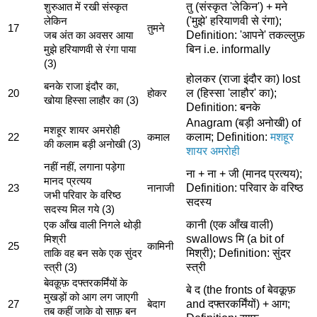
तु (संस्कृत 'लेकिन') + मने
शुरुआत में रखी संस्कृत
('मुझे' हरियाणवी से रंगा);
लेकिन
17
तुमने
Definition: 'आपने' तकल्लुफ़
जब अंत का अवसर आया
बिन i.e. informally
मुझे हरियाणवी से रंगा पाया
(3)
होलकर (राजा इंदौर का) lost
बनके राजा इंदौर का,
ल (हिस्सा 'लाहौर' का);
20
होकर
खोया हिस्सा लाहौर का (3)
Definition: बनके
Anagram (बड़ी अनोखी) of
मशहूर शायर अमरोही
कलाम; Definition:
मशहूर
22
कमाल
की कलाम बड़ी अनोखी (3)
शायर अमरोही
नहीं नहीं, लगाना पड़ेगा
ना + ना + जी (मानद प्रत्यय);
मानद प्रत्यय
Definition: परिवार के वरिष्ठ
23
नानाजी
जभी परिवार के वरिष्ठ
सदस्य
सदस्य मिल गये (3)
कानी (एक आँख वाली)
एक आँख वाली निगले थोड़ी
swallows मि (a bit of
मिश्री
25
कामिनी
मिश्री); Definition: सुंदर
ताकि वह बन सके एक सुंदर
स्त्री
स्त्री (3)
बेवक़ूफ़ दफ्तरकर्मिंयों के
बे द (the fronts of बेवक़ूफ़
मुखड़ों को आग लग जाएगी
and दफ्तरकर्मिंयों) + आग;
27
बेदाग
तब कहीं जाके वो साफ़ बन