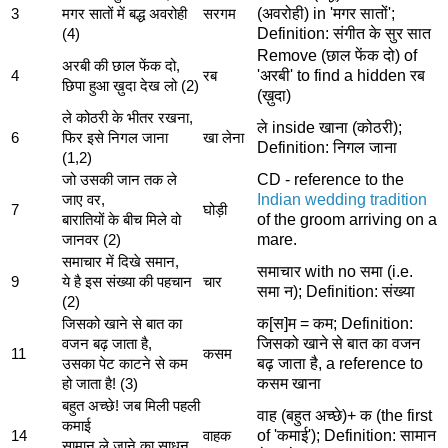
(अवरोही) in 'मगर सातों';
3
मगर सातों में बद्ध अवरोही
सरगम
Definition: संगीत के सुर सात
(4)
Remove (छाल फेंक दो) of
अरबी की छाल फेंक दो,
'अरबी' to find a hidden रब
4
रब
छिपा हुआ ख़ुदा देख लो (2)
(ख़ुदा)
ले कोठरी के भीतर रखना,
ले inside खाना (कोठरी);
6
फिर इसे निगल जाना
खा लेना
Definition: निगल जाना
(1,2)
CD - reference to the
जो उसकी जान तक ले
Indian wedding tradition
जाए वर,
7
घोड़ी
of the groom arriving on a
बारातियों के बीच मिले वो
mare.
जानवर (2)
समाचार में दिखे समान,
समाचार with no समा (i.e.
9
ये है इस संख्या की पहचान
चार
समा न); Definition: संख्या
(2)
क[स]म = कम; Definition:
जिसको खाने से बात का
जिसको खाने से बात का वजन
वजन बढ़ जाता है,
11
कसम
बढ़ जाता है, a reference to
उसका पेट काटने से कम
कसम खाना
हो जाता है! (3)
बहुत अच्छे! जब मिली पहली
वाह (बहुत अच्छे)+ क (the first
कमाई
of 'कमाई'); Definition: सामान
14
वाहक
सामान ले जाने का साधन