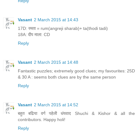
Reply
Vasant
2 March 2015 at 14:43
17D: रमता = rum(angreji sharab)+ ta(thodi tadi)
18A: दीप माला: CD
Reply
Vasant
2 March 2015 at 14:48
Fantastic puzzles; extremely good clues; my favourites: 25D
& 30 A : seems both clues are by the same person
Reply
Vasant
2 March 2015 at 14:52
बहुत बढिया वर्ग पहेली धंयवाद Shuchi & Kishor & all the
contributors. Happy holi!
Reply