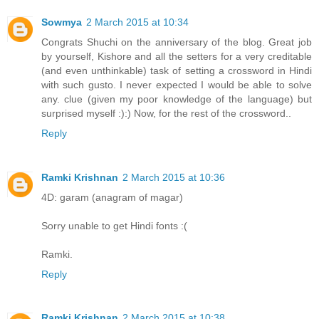
Sowmya
2 March 2015 at 10:34
Congrats Shuchi on the anniversary of the blog. Great job
by yourself, Kishore and all the setters for a very creditable
(and even unthinkable) task of setting a crossword in Hindi
with such gusto. I never expected I would be able to solve
any. clue (given my poor knowledge of the language) but
surprised myself :):) Now, for the rest of the crossword..
Reply
Ramki Krishnan
2 March 2015 at 10:36
4D: garam (anagram of magar)
Sorry unable to get Hindi fonts :(
Ramki.
Reply
Ramki Krishnan
2 March 2015 at 10:38