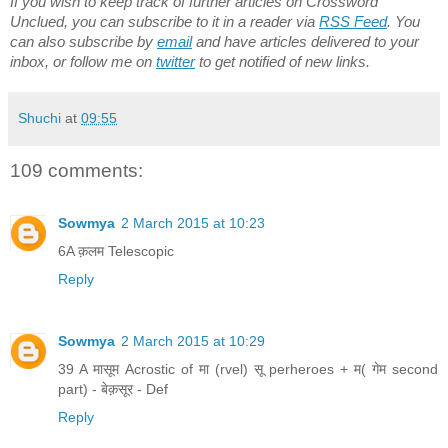
If you wish to keep track of further articles on Crossword
Unclued, you can subscribe to it in a reader via
RSS Feed
. You
can also subscribe by
email
and have articles delivered to your
inbox, or follow me on
twitter
to get notified of new links.
Shuchi
at
09:55
109 comments:
Sowmya
2 March 2015 at 10:23
6A क़लम Telescopic
Reply
Sowmya
2 March 2015 at 10:29
39 A मासूम Acrostic of मा (rvel) सू perheroes + म( गेम second
part) - बेक़सूर - Def
Reply