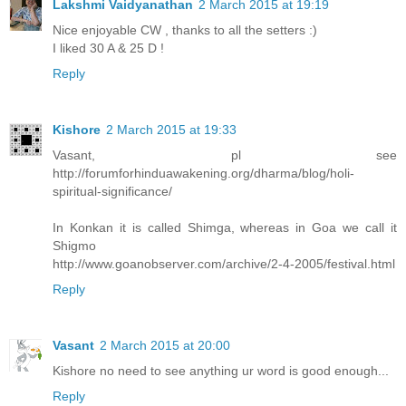
Lakshmi Vaidyanathan
2 March 2015 at 19:19
Nice enjoyable CW , thanks to all the setters :)
I liked 30 A & 25 D !
Reply
Kishore
2 March 2015 at 19:33
Vasant, pl see
http://forumforhinduawakening.org/dharma/blog/holi-
spiritual-significance/
In Konkan it is called Shimga, whereas in Goa we call it
Shigmo
http://www.goanobserver.com/archive/2-4-2005/festival.html
Reply
Vasant
2 March 2015 at 20:00
Kishore no need to see anything ur word is good enough...
Reply