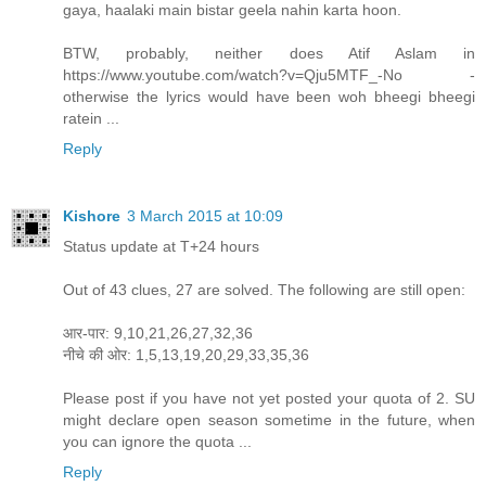
gaya, haalaki main bistar geela nahin karta hoon.
BTW, probably, neither does Atif Aslam in
https://www.youtube.com/watch?v=Qju5MTF_-No -
otherwise the lyrics would have been woh bheegi bheegi
ratein ...
Reply
Kishore
3 March 2015 at 10:09
Status update at T+24 hours
Out of 43 clues, 27 are solved. The following are still open:
आर-पार: 9,10,21,26,27,32,36
नीचे की ओर: 1,5,13,19,20,29,33,35,36
Please post if you have not yet posted your quota of 2. SU
might declare open season sometime in the future, when
you can ignore the quota ...
Reply