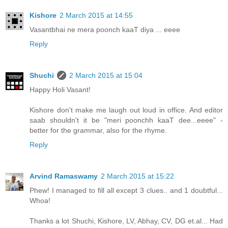
Kishore
2 March 2015 at 14:55
Vasantbhai ne mera poonch kaaT diya ... eeee
Reply
Shuchi
2 March 2015 at 15:04
Happy Holi Vasant!
Kishore don't make me laugh out loud in office. And editor
saab shouldn't it be "meri poonchh kaaT dee...eeee" -
better for the grammar, also for the rhyme.
Reply
Arvind Ramaswamy
2 March 2015 at 15:22
Phew! I managed to fill all except 3 clues.. and 1 doubtful...
Whoa!
Thanks a lot Shuchi, Kishore, LV, Abhay, CV, DG et.al... Had