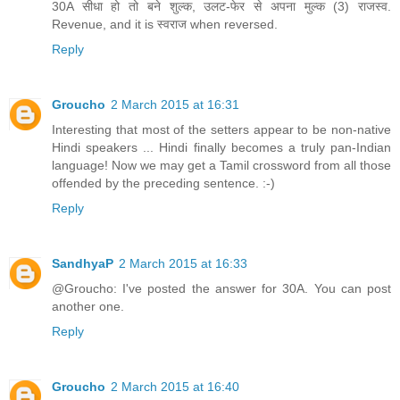
30A सीधा हो तो बने शुल्क, उलट-फेर से अपना मुल्क (3) राजस्व.
Revenue, and it is स्वराज when reversed.
Reply
Groucho
2 March 2015 at 16:31
Interesting that most of the setters appear to be non-native
Hindi speakers ... Hindi finally becomes a truly pan-Indian
language! Now we may get a Tamil crossword from all those
offended by the preceding sentence. :-)
Reply
SandhyaP
2 March 2015 at 16:33
@Groucho: I've posted the answer for 30A. You can post
another one.
Reply
Groucho
2 March 2015 at 16:40