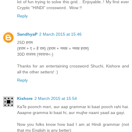
lot of fun trying to solve this grid... Enjoyable..! My first ever
Cryptic "HINDI" crossword.. Wow !!
Reply
SandhyaP
2 March 2015 at 15:46
25D हराम
(हराम + ए = हे राम) (हराम + नमक = नमक हराम)
30D राजस्व (स्वराज<-)
Thanks for an entertaining crossword Shuchi, Kishore and
all the other setters! :)
Reply
Kishore
2 March 2015 at 15:54
KaTe poonch meri, aur aap grammar ki baat pooch rahi hai.
Aaapne gramma ki baat hi, aur mujhe naani yaad aa gayi.
Now you folks know how bad I am at Hindi grammar (not
that my English is any better)