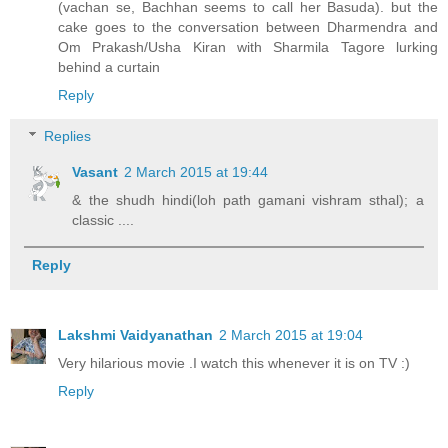
(vachan se, Bachhan seems to call her Basuda). but the
cake goes to the conversation between Dharmendra and
Om Prakash/Usha Kiran with Sharmila Tagore lurking
behind a curtain
Reply
Replies
Vasant
2 March 2015 at 19:44
& the shudh hindi(loh path gamani vishram sthal); a
classic ....
Reply
Lakshmi Vaidyanathan
2 March 2015 at 19:04
Very hilarious movie .I watch this whenever it is on TV :)
Reply