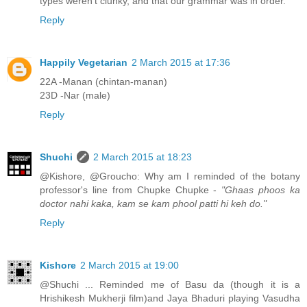
types weren't clunky, and that our grammar was in order.
Reply
Happily Vegetarian
2 March 2015 at 17:36
22A -Manan (chintan-manan)
23D -Nar (male)
Reply
Shuchi
2 March 2015 at 18:23
@Kishore, @Groucho: Why am I reminded of the botany
professor's line from Chupke Chupke -
"Ghaas phoos ka
doctor nahi kaka, kam se kam phool patti hi keh do."
Reply
Kishore
2 March 2015 at 19:00
@Shuchi ... Reminded me of Basu da (though it is a
Hrishikesh Mukherji film)and Jaya Bhaduri playing Vasudha