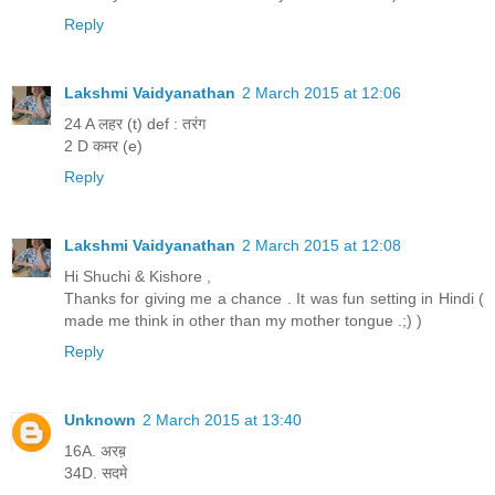
Reply
Lakshmi Vaidyanathan
2 March 2015 at 12:06
24 A लहर (t) def : तरंग
2 D कमर (e)
Reply
Lakshmi Vaidyanathan
2 March 2015 at 12:08
Hi Shuchi & Kishore ,
Thanks for giving me a chance . It was fun setting in Hindi (
made me think in other than my mother tongue .;) )
Reply
Unknown
2 March 2015 at 13:40
16A. अरब़
34D. सदमे