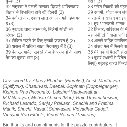
मुल्क (3)
गद्दार (3)
32 सहरसा ने पलटी मारकर दिखाई आखिरकार
28 गणेश तिवारी की पहली
बिहार से विभाजित होने की दिलेरी (3)
29 स्वामी, थोड़ा ऊन ले
34 बर्दाश्त कर, एकाध लात खा ले - यही हिदायत
भारत-चीन सरहद पर इस
है (3)
31 हूर? भटकती आत्मा! 
36 एकटक ताक रकम को, मिलेगी थोड़ी सी
32 हिसार, सरिस्का के भीतर
रिश्वत (2)
यह लंबी टाँगों वाला पक्षी 
37 लेकिन उड़ने के लिए इनकी ज़रुरत है (2)
33 आसरे सहित पराजित 
38 असल में अजित साहा मिदनापुर में है (3)
34 संसद मेले में मिलने 
39 बेकसूर मार्वेल सूपरहीरोज़ के प्रधानों के साथ
35 मेरे नवाबी पैंतरे? हे र
गेम का दूसरा भाग (3)
36 दूसरें स्थानों में रित
लिए!) गड़बड़ करते फिरते
Crossword by: Abhay Phadnis (Pluralist), Anish Madhavan
(Spiffytrix), Chaturvasi, Deepak Gopinath (Doppelganger),
Kishore Rao (Incognito), Lakshmi Vaidyanathan,
M.V.Narayan, Mohsin Ahmed (Mac), Raju Umamaheswar,
Richard Lasrado, Sanjay Prakash, Shachii and Pratima
Manik, Shuchi, Vasant Srinivasan, Vidyadhar Gadgil,
Vinayak Rao Ekbote, Vinod Raman (Textrous)
Big thanks and compliments for the puzzle contributors. It