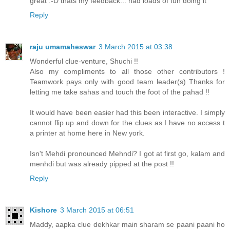
great :-D thats my feedback... had loads of fun doing it
Reply
raju umamaheswar
3 March 2015 at 03:38
Wonderful clue-venture, Shuchi !!
Also my compliments to all those other contributors !
Teamwork pays only with good team leader(s) Thanks for
letting me take sahas and touch the foot of the pahad !!
It would have been easier had this been interactive. I simply
cannot flip up and down for the clues as I have no access t
a printer at home here in New york.
Isn't Mehdi pronounced Mehndi? I got at first go, kalam and
menhdi but was already pipped at the post !!
Reply
Kishore
3 March 2015 at 06:51
Maddy, aapka clue dekhkar main sharam se paani paani ho