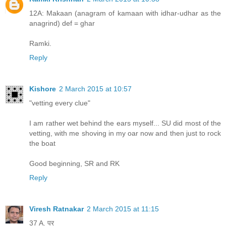
12A: Makaan (anagram of kamaan with idhar-udhar as the
anagrind) def = ghar
Ramki.
Reply
Kishore
2 March 2015 at 10:57
"vetting every clue"
I am rather wet behind the ears myself... SU did most of the
vetting, with me shoving in my oar now and then just to rock
the boat
Good beginning, SR and RK
Reply
Viresh Ratnakar
2 March 2015 at 11:15
37 A. पर