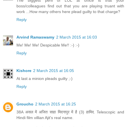
The biggest peril of LOL at office is that your
boss/colleagues find out that you are playing truant with
work ...How many others here plead guilty to that charge?
Reply
Arvind Ramaswamy
2 March 2015 at 16:03
Me! Me! Me! Despicable Me!! :-) :-)
Reply
Kishore
2 March 2015 at 16:05
At last a minion pleads guilty ;-)
Reply
Groucho
2 March 2015 at 16:25
38A असल में अजित साहा मिदनापुर में है (3) हामिद. Telescopic and
Hindi film villian Ajit's real name.