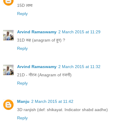
15D लामा
Reply
Arvind Ramaswamy
2 March 2015 at 11:29
31D रूह (anagram of हूर) ?
Reply
Arvind Ramaswamy
2 March 2015 at 11:32
21D - नीरज (Anagram of रजनी)
Reply
Manju
2 March 2015 at 11:42
3D ranjish (def: shikayat. Indicator shabd aadhe)
Reply