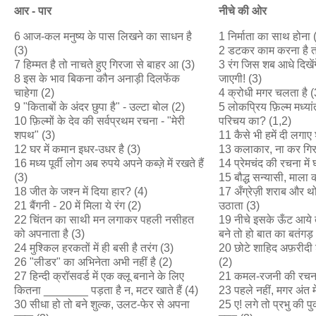
आर
-
पार
नीचे
की
ओर
6 आज-कल मनुष्य के पास लिखने का साधन है
1 निर्माता का साथ होना 
(3)
2 डटकर काम करना है त
7 हिम्मत है तो नाचते हुए गिरजा से बाहर आ (3)
3 रंग जिस शब आधे दिखे
8 इस के भाव बिकना कौन अनाड़ी दिलफेंक
जाएगी! (3)
चाहेगा (2)
4 क्रोधी मगर चलता है (
9 "किताबों के अंदर छुपा है" - उल्टा बोल (2)
5 लोकप्रिय फ़िल्म मध्या
10 फ़िल्मों के देव की सर्वप्रथम रचना - "मेरी
परिचय का? (1,2)
शपथ" (3)
11 कैसे भी हमें दी लगाए 
12 घर में कमान इधर-उधर है (3)
13 कलाकार, ना कर गिरा
16 मध्य पूर्वी लोग अब रुपये अपने कब्ज़े में रखते हैं
14 प्रेमचंद की रचना में
(3)
15 बौद्ध सन्यासी, माला
18 जीत के जश्न में दिया हार? (4)
17 अँग्रेज़ी शराब और थो
21 बैंगनी - 20 में मिला ये रंग (2)
उठाता (3)
22 चिंतन का साथी मन लगाकर पहली नसीहत
19 नीचे इसके ऊँट आये त
को अपनाता है (3)
बने तो हो बात का बतंगड़
24 मुश्किल हरकतों में ही बसी है तरंग (3)
20 छोटे शाहिद अफ़रीदी शर्
26 "लीडर" का अभिनेता अभी नहीं है (2)
(2)
27 हिन्दी क्रॉसवर्ड में एक क्लू बनाने के लिए
21 कमल-रजनी की रचना
कितना _______ पड़ता है न, मटर खाते हैं (4)
23 पहले नहीं, मगर अंत म
30 सीधा हो तो बने शुल्क, उलट-फेर से अपना
25 ए! लगे तो प्रभु की प