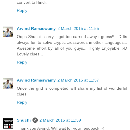
convert to Hindi.
Reply
Arvind Ramaswamy
2 March 2015 at 11:55
Oops Shuchi.. sorry... got too carried away i guess!! :-D Its
always fun to solve cryptic crosswords in other languages...
Awesome effort by all of you guys... Highly Enjoyable :-D
Lovely clues...
Reply
Arvind Ramaswamy
2 March 2015 at 11:57
Once the grid is completed will share my list of wonderful
clues
Reply
Shuchi
2 March 2015 at 11:59
Thank you Arvind. Will wait for your feedback :-)