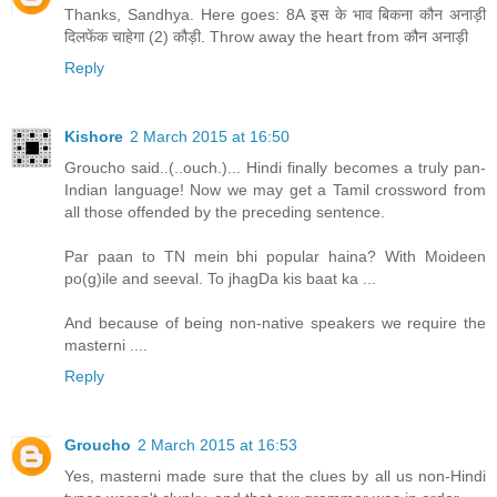
Thanks, Sandhya. Here goes: 8A इस के भाव बिकना कौन अनाड़ी
दिलफेंक चाहेगा (2) कौड़ी. Throw away the heart from कौन अनाड़ी
Reply
Kishore
2 March 2015 at 16:50
Groucho said..(..ouch.)... Hindi finally becomes a truly pan-
Indian language! Now we may get a Tamil crossword from
all those offended by the preceding sentence.
Par paan to TN mein bhi popular haina? With Moideen
po(g)ile and seeval. To jhagDa kis baat ka ...
And because of being non-native speakers we require the
masterni ....
Reply
Groucho
2 March 2015 at 16:53
Yes, masterni made sure that the clues by all us non-Hindi