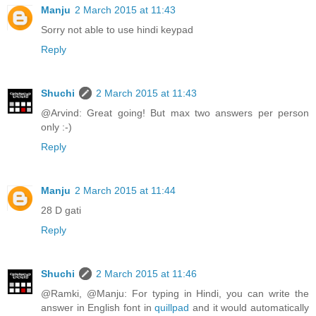
Manju
2 March 2015 at 11:43
Sorry not able to use hindi keypad
Reply
Shuchi
2 March 2015 at 11:43
@Arvind: Great going! But max two answers per person
only :-)
Reply
Manju
2 March 2015 at 11:44
28 D gati
Reply
Shuchi
2 March 2015 at 11:46
@Ramki, @Manju: For typing in Hindi, you can write the
answer in English font in
quillpad
and it would automatically