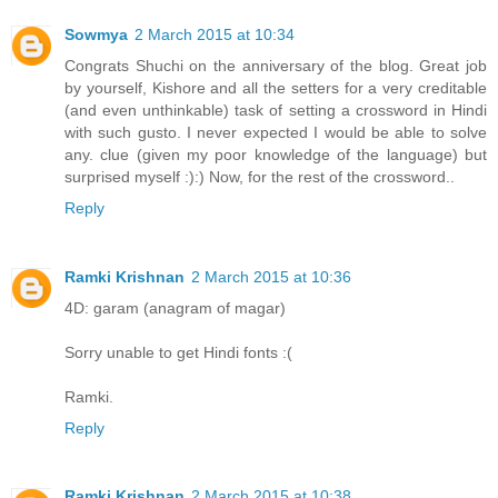
Sowmya
2 March 2015 at 10:34
Congrats Shuchi on the anniversary of the blog. Great job
by yourself, Kishore and all the setters for a very creditable
(and even unthinkable) task of setting a crossword in Hindi
with such gusto. I never expected I would be able to solve
any. clue (given my poor knowledge of the language) but
surprised myself :):) Now, for the rest of the crossword..
Reply
Ramki Krishnan
2 March 2015 at 10:36
4D: garam (anagram of magar)
Sorry unable to get Hindi fonts :(
Ramki.
Reply
Ramki Krishnan
2 March 2015 at 10:38