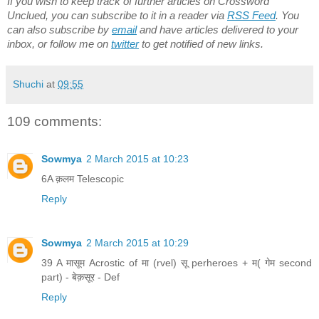
If you wish to keep track of further articles on Crossword
Unclued, you can subscribe to it in a reader via
RSS Feed
. You
can also subscribe by
email
and have articles delivered to your
inbox, or follow me on
twitter
to get notified of new links.
Shuchi
at
09:55
109 comments:
Sowmya
2 March 2015 at 10:23
6A क़लम Telescopic
Reply
Sowmya
2 March 2015 at 10:29
39 A मासूम Acrostic of मा (rvel) सू perheroes + म( गेम second
part) - बेक़सूर - Def
Reply