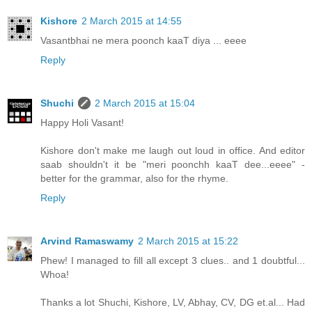
Kishore
2 March 2015 at 14:55
Vasantbhai ne mera poonch kaaT diya ... eeee
Reply
Shuchi
2 March 2015 at 15:04
Happy Holi Vasant!
Kishore don't make me laugh out loud in office. And editor
saab shouldn't it be "meri poonchh kaaT dee...eeee" -
better for the grammar, also for the rhyme.
Reply
Arvind Ramaswamy
2 March 2015 at 15:22
Phew! I managed to fill all except 3 clues.. and 1 doubtful...
Whoa!
Thanks a lot Shuchi, Kishore, LV, Abhay, CV, DG et.al... Had