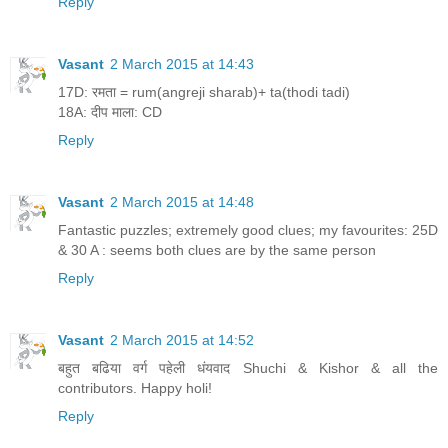
Reply
Vasant
2 March 2015 at 14:43
17D: रमता = rum(angreji sharab)+ ta(thodi tadi)
18A: दीप माला: CD
Reply
Vasant
2 March 2015 at 14:48
Fantastic puzzles; extremely good clues; my favourites: 25D
& 30 A : seems both clues are by the same person
Reply
Vasant
2 March 2015 at 14:52
बहुत बढिया वर्ग पहेली धंयवाद Shuchi & Kishor & all the
contributors. Happy holi!
Reply