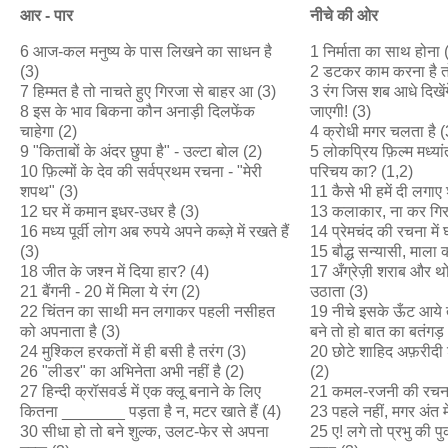
आर
-
पार
नीचे
की
ओर
6 आज-कल मनुष्य के पास लिखने का साधन है
1 निर्माता का साथ होना 
(3)
2 डटकर काम करना है त
7 हिम्मत है तो नाचते हुए गिरजा से बाहर आ (3)
3 रंग जिस शब आधे दिखे
8 इस के भाव बिकना कौन अनाड़ी दिलफेंक
जाएगी! (3)
चाहेगा (2)
4 क्रोधी मगर चलता है (
9 "किताबों के अंदर छुपा है" - उल्टा बोल (2)
5 लोकप्रिय फ़िल्म मध्या
10 फ़िल्मों के देव की सर्वप्रथम रचना - "मेरी
परिचय का? (1,2)
शपथ" (3)
11 कैसे भी हमें दी लगाए 
12 घर में कमान इधर-उधर है (3)
13 कलाकार, ना कर गिरा
16 मध्य पूर्वी लोग अब रुपये अपने कब्ज़े में रखते हैं
14 प्रेमचंद की रचना में
(3)
15 बौद्ध सन्यासी, माला
18 जीत के जश्न में दिया हार? (4)
17 अँग्रेज़ी शराब और थो
21 बैंगनी - 20 में मिला ये रंग (2)
उठाता (3)
22 चिंतन का साथी मन लगाकर पहली नसीहत
19 नीचे इसके ऊँट आये त
को अपनाता है (3)
बने तो हो बात का बतंगड़
24 मुश्किल हरकतों में ही बसी है तरंग (3)
20 छोटे शाहिद अफ़रीदी शर्
26 "लीडर" का अभिनेता अभी नहीं है (2)
(2)
27 हिन्दी क्रॉसवर्ड में एक क्लू बनाने के लिए
21 कमल-रजनी की रचना
कितना _______ पड़ता है न, मटर खाते हैं (4)
23 पहले नहीं, मगर अंत म
30 सीधा हो तो बने शुल्क, उलट-फेर से अपना
25 ए! लगे तो प्रभु की प