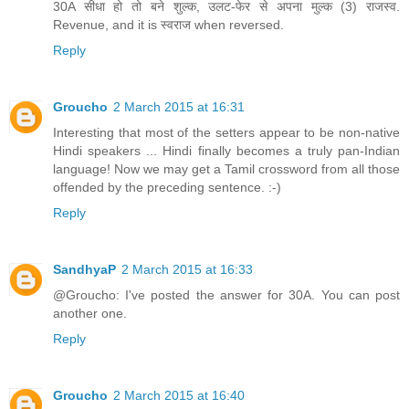
30A सीधा हो तो बने शुल्क, उलट-फेर से अपना मुल्क (3) राजस्व.
Revenue, and it is स्वराज when reversed.
Reply
Groucho
2 March 2015 at 16:31
Interesting that most of the setters appear to be non-native
Hindi speakers ... Hindi finally becomes a truly pan-Indian
language! Now we may get a Tamil crossword from all those
offended by the preceding sentence. :-)
Reply
SandhyaP
2 March 2015 at 16:33
@Groucho: I've posted the answer for 30A. You can post
another one.
Reply
Groucho
2 March 2015 at 16:40