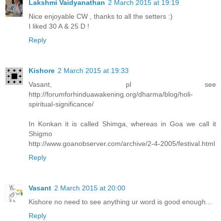
Lakshmi Vaidyanathan
2 March 2015 at 19:19
Nice enjoyable CW , thanks to all the setters :)
I liked 30 A & 25 D !
Reply
Kishore
2 March 2015 at 19:33
Vasant, pl see
http://forumforhinduawakening.org/dharma/blog/holi-
spiritual-significance/
In Konkan it is called Shimga, whereas in Goa we call it
Shigmo
http://www.goanobserver.com/archive/2-4-2005/festival.html
Reply
Vasant
2 March 2015 at 20:00
Kishore no need to see anything ur word is good enough...
Reply