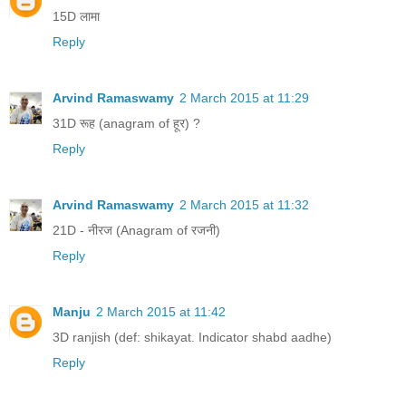
15D लामा
Reply
Arvind Ramaswamy
2 March 2015 at 11:29
31D रूह (anagram of हूर) ?
Reply
Arvind Ramaswamy
2 March 2015 at 11:32
21D - नीरज (Anagram of रजनी)
Reply
Manju
2 March 2015 at 11:42
3D ranjish (def: shikayat. Indicator shabd aadhe)
Reply