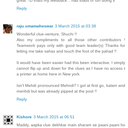
great :-D thats my feedback... had loads of fun doing it
Reply
raju umamaheswar
3 March 2015 at 03:38
Wonderful clue-venture, Shuchi !!
Also my compliments to all those other contributors !
Teamwork pays only with good team leader(s) Thanks for
letting me take sahas and touch the foot of the pahad !!
It would have been easier had this been interactive. I simply
cannot flip up and down for the clues as I have no access t
a printer at home here in New york.
Isn't Mehdi pronounced Mehndi? I got at first go, kalam and
menhdi but was already pipped at the post !!
Reply
Kishore
3 March 2015 at 06:51
Maddy, aapka clue dekhkar main sharam se paani paani ho