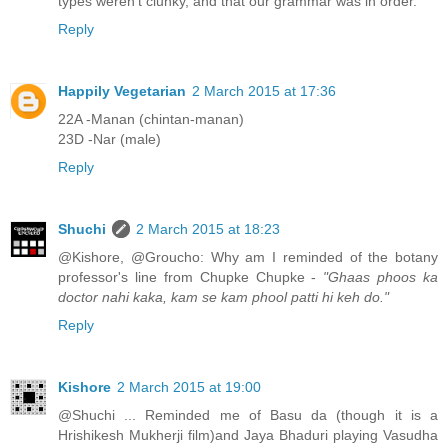
types weren't clunky, and that our grammar was in order.
Reply
Happily Vegetarian
2 March 2015 at 17:36
22A -Manan (chintan-manan)
23D -Nar (male)
Reply
Shuchi
2 March 2015 at 18:23
@Kishore, @Groucho: Why am I reminded of the botany
professor's line from Chupke Chupke -
"Ghaas phoos ka
doctor nahi kaka, kam se kam phool patti hi keh do."
Reply
Kishore
2 March 2015 at 19:00
@Shuchi ... Reminded me of Basu da (though it is a
Hrishikesh Mukherji film)and Jaya Bhaduri playing Vasudha