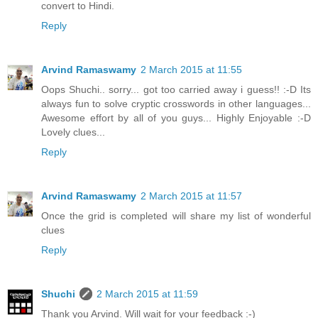
convert to Hindi.
Reply
Arvind Ramaswamy
2 March 2015 at 11:55
Oops Shuchi.. sorry... got too carried away i guess!! :-D Its
always fun to solve cryptic crosswords in other languages...
Awesome effort by all of you guys... Highly Enjoyable :-D
Lovely clues...
Reply
Arvind Ramaswamy
2 March 2015 at 11:57
Once the grid is completed will share my list of wonderful
clues
Reply
Shuchi
2 March 2015 at 11:59
Thank you Arvind. Will wait for your feedback :-)