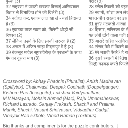
मुल्क (3)
गद्दार (3)
32 सहरसा ने पलटी मारकर दिखाई आखिरकार
28 गणेश तिवारी की पहली
बिहार से विभाजित होने की दिलेरी (3)
29 स्वामी, थोड़ा ऊन ले
34 बर्दाश्त कर, एकाध लात खा ले - यही हिदायत
भारत-चीन सरहद पर इस
है (3)
31 हूर? भटकती आत्मा! 
36 एकटक ताक रकम को, मिलेगी थोड़ी सी
32 हिसार, सरिस्का के भीतर
रिश्वत (2)
यह लंबी टाँगों वाला पक्षी 
37 लेकिन उड़ने के लिए इनकी ज़रुरत है (2)
33 आसरे सहित पराजित 
38 असल में अजित साहा मिदनापुर में है (3)
34 संसद मेले में मिलने 
39 बेकसूर मार्वेल सूपरहीरोज़ के प्रधानों के साथ
35 मेरे नवाबी पैंतरे? हे र
गेम का दूसरा भाग (3)
36 दूसरें स्थानों में रित
लिए!) गड़बड़ करते फिरते
Crossword by: Abhay Phadnis (Pluralist), Anish Madhavan
(Spiffytrix), Chaturvasi, Deepak Gopinath (Doppelganger),
Kishore Rao (Incognito), Lakshmi Vaidyanathan,
M.V.Narayan, Mohsin Ahmed (Mac), Raju Umamaheswar,
Richard Lasrado, Sanjay Prakash, Shachii and Pratima
Manik, Shuchi, Vasant Srinivasan, Vidyadhar Gadgil,
Vinayak Rao Ekbote, Vinod Raman (Textrous)
Big thanks and compliments for the puzzle contributors. It