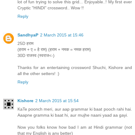
lot of fun trying to solve this grid... Enjoyable..! My first ever
Cryptic "HINDI" crossword.. Wow !!
Reply
SandhyaP
2 March 2015 at 15:46
25D हराम
(हराम + ए = हे राम) (हराम + नमक = नमक हराम)
30D राजस्व (स्वराज<-)
Thanks for an entertaining crossword Shuchi, Kishore and
all the other setters! :)
Reply
Kishore
2 March 2015 at 15:54
KaTe poonch meri, aur aap grammar ki baat pooch rahi hai.
Aaapne gramma ki baat hi, aur mujhe naani yaad aa gayi.
Now you folks know how bad I am at Hindi grammar (not
that my English is any better)