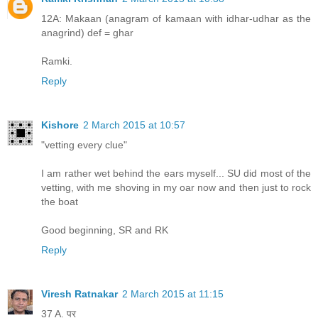
12A: Makaan (anagram of kamaan with idhar-udhar as the
anagrind) def = ghar
Ramki.
Reply
Kishore
2 March 2015 at 10:57
"vetting every clue"
I am rather wet behind the ears myself... SU did most of the
vetting, with me shoving in my oar now and then just to rock
the boat
Good beginning, SR and RK
Reply
Viresh Ratnakar
2 March 2015 at 11:15
37 A. पर