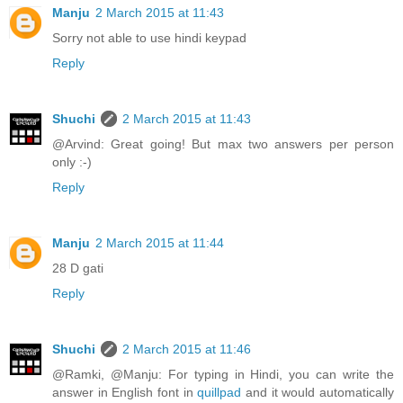
Manju
2 March 2015 at 11:43
Sorry not able to use hindi keypad
Reply
Shuchi
2 March 2015 at 11:43
@Arvind: Great going! But max two answers per person
only :-)
Reply
Manju
2 March 2015 at 11:44
28 D gati
Reply
Shuchi
2 March 2015 at 11:46
@Ramki, @Manju: For typing in Hindi, you can write the
answer in English font in
quillpad
and it would automatically