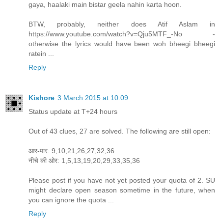
gaya, haalaki main bistar geela nahin karta hoon.
BTW, probably, neither does Atif Aslam in
https://www.youtube.com/watch?v=Qju5MTF_-No -
otherwise the lyrics would have been woh bheegi bheegi
ratein ...
Reply
Kishore
3 March 2015 at 10:09
Status update at T+24 hours
Out of 43 clues, 27 are solved. The following are still open:
आर-पार: 9,10,21,26,27,32,36
नीचे की ओर: 1,5,13,19,20,29,33,35,36
Please post if you have not yet posted your quota of 2. SU
might declare open season sometime in the future, when
you can ignore the quota ...
Reply