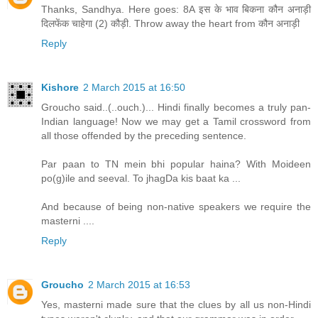
Thanks, Sandhya. Here goes: 8A इस के भाव बिकना कौन अनाड़ी
दिलफेंक चाहेगा (2) कौड़ी. Throw away the heart from कौन अनाड़ी
Reply
Kishore
2 March 2015 at 16:50
Groucho said..(..ouch.)... Hindi finally becomes a truly pan-
Indian language! Now we may get a Tamil crossword from
all those offended by the preceding sentence.
Par paan to TN mein bhi popular haina? With Moideen
po(g)ile and seeval. To jhagDa kis baat ka ...
And because of being non-native speakers we require the
masterni ....
Reply
Groucho
2 March 2015 at 16:53
Yes, masterni made sure that the clues by all us non-Hindi