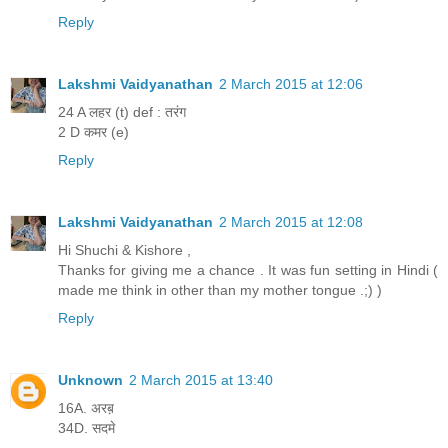
Reply
Lakshmi Vaidyanathan
2 March 2015 at 12:06
24 A लहर (t) def : तरंग
2 D कमर (e)
Reply
Lakshmi Vaidyanathan
2 March 2015 at 12:08
Hi Shuchi & Kishore ,
Thanks for giving me a chance . It was fun setting in Hindi (
made me think in other than my mother tongue .;) )
Reply
Unknown
2 March 2015 at 13:40
16A. अरब़
34D. सदमे