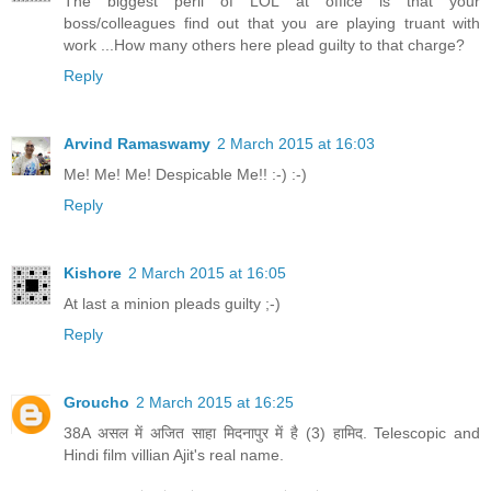
The biggest peril of LOL at office is that your
boss/colleagues find out that you are playing truant with
work ...How many others here plead guilty to that charge?
Reply
Arvind Ramaswamy
2 March 2015 at 16:03
Me! Me! Me! Despicable Me!! :-) :-)
Reply
Kishore
2 March 2015 at 16:05
At last a minion pleads guilty ;-)
Reply
Groucho
2 March 2015 at 16:25
38A असल में अजित साहा मिदनापुर में है (3) हामिद. Telescopic and
Hindi film villian Ajit's real name.