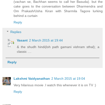
(vachan se, Bachhan seems to call her Basuda). but the
cake goes to the conversation between Dharmendra and
Om Prakash/Usha Kiran with Sharmila Tagore lurking
behind a curtain
Reply
Replies
Vasant
2 March 2015 at 19:44
& the shudh hindi(loh path gamani vishram sthal); a
classic ....
Reply
Lakshmi Vaidyanathan
2 March 2015 at 19:04
Very hilarious movie .I watch this whenever it is on TV :)
Reply