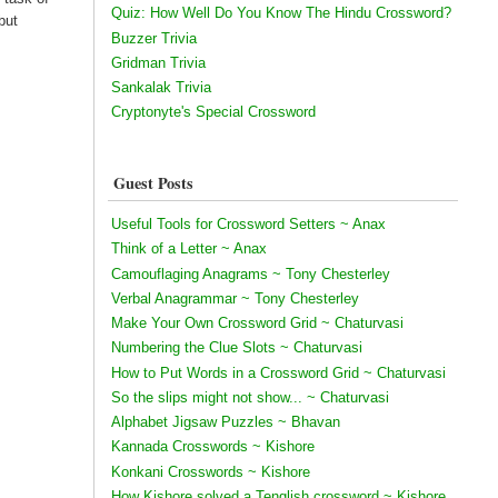
Quiz: How Well Do You Know The Hindu Crossword?
but
Buzzer Trivia
Gridman Trivia
Sankalak Trivia
Cryptonyte's Special Crossword
Guest Posts
Useful Tools for Crossword Setters ~ Anax
Think of a Letter ~ Anax
Camouflaging Anagrams ~ Tony Chesterley
Verbal Anagrammar ~ Tony Chesterley
Make Your Own Crossword Grid ~ Chaturvasi
Numbering the Clue Slots ~ Chaturvasi
How to Put Words in a Crossword Grid ~ Chaturvasi
So the slips might not show... ~ Chaturvasi
Alphabet Jigsaw Puzzles ~ Bhavan
Kannada Crosswords ~ Kishore
Konkani Crosswords ~ Kishore
How Kishore solved a Tenglish crossword ~ Kishore