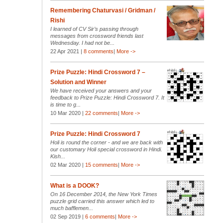
Remembering Chaturvasi / Gridman /
Rishi
I learned of CV Sir’s passing through
messages from crossword friends last
Wednesday. I had not be...
22 Apr 2021 |
8 comments
|
More ->
Prize Puzzle: Hindi Crossword 7 –
Solution and Winner
We have received your answers and your
feedback to Prize Puzzle: Hindi Crossword 7. It
is time to g...
10 Mar 2020 |
22 comments
|
More ->
Prize Puzzle: Hindi Crossword 7
Holi is round the corner - and we are back with
our customary Holi special crossword in Hindi.
Kish...
02 Mar 2020 |
15 comments
|
More ->
What is a DOOK?
On 16 December 2014, the New York Times
puzzle grid carried this answer which led to
much bafflemen...
02 Sep 2019 |
6 comments
|
More ->