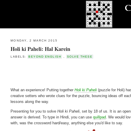
MONDAY, 2 MARCH 2015
Holi ki Paheli: Hal Karein
LABELS:
BEYOND ENGLISH
,
SOLVE THESE
What an experience! Putting together
Holi ki Paheli
(puzzle for Holi) ha
creative setters who wrote clues for the puzzle, bouncing ideas off each
lessons along the way.
Presenting for you to solve
Holi ki Paheli
, set by 18 of us. It is an op
answer is derived. To type in Hindi, you can use
quillpad
. We would lov
with, was the crossword hard/easy, anything else you'd like to say.