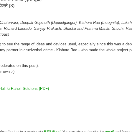
फिरते (3)
, Chaturvasi, Deepak Gopinath (Doppelganger), Kishore Rao (Incognito), Laks
Richard Lasrado, Sanjay Prakash, Shachii and Pratima Manik, Shuchi, Va
trous)
 to see the range of ideas and devices used, especially since this was a deb
o my partner in cruciverbal crime - Kishore Rao - who made the whole project p
derated on this post).
r own :-)
Holi ki Paheli Solutons (PDF)
bscribe to it in a reader via
RSS Feed
. You can also subscribe by
email
and have a