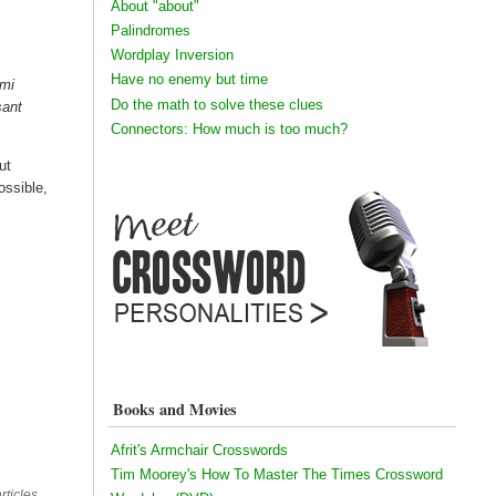
About "about"
Palindromes
Wordplay Inversion
Have no enemy but time
hmi
Do the math to solve these clues
sant
Connectors: How much is too much?
ut
ossible,
Books and Movies
Afrit's Armchair Crosswords
Tim Moorey's How To Master The Times Crossword
rticles