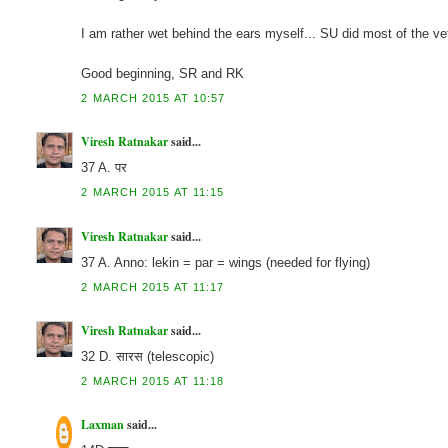
I am rather wet behind the ears myself... SU did most of the ve
Good beginning, SR and RK
2 MARCH 2015 AT 10:57
Viresh Ratnakar
said...
37 A. पर
2 MARCH 2015 AT 11:15
Viresh Ratnakar
said...
37 A. Anno: lekin = par = wings (needed for flying)
2 MARCH 2015 AT 11:17
Viresh Ratnakar
said...
32 D. सारस (telescopic)
2 MARCH 2015 AT 11:18
Laxman
said...