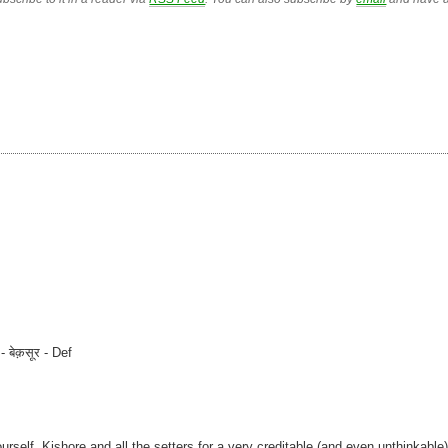
 बेक़सूर - Def
rself, Kishore and all the setters for a very creditable (and even unthinkable)