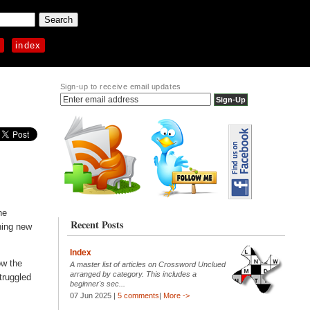
p
index
Sign-up to receive email updates
he
Recent Posts
rning new
Index
ow the
A master list of articles on Crossword Unclued
arranged by category. This includes a
truggled
beginner's sec...
07 Jun 2025 |
5 comments
|
More ->