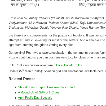
गेम का दूसरा भाग (3)
लिए!) गड़बड़ करते 
Crossword by: Abhay Phadnis (Pluralist), Anish Madhavan (Spiffytrix)
Vaidyanathan, M.V.Narayan, Mohsin Ahmed (Mac), Raju Umamaheswar, 
Srinivasan, Vidyadhar Gadgil, Vinayak Rao Ekbote, Vinod Raman (Tex
Big thanks and compliments for the puzzle contributors. It was amazing
attempt at Hindi clue-writing for most of the setters. And a shout-out t
right from creating the grid to vetting every clue.
Get solving! Post two answers/feedback in the comments section (unmo
Puzzle contributors: you can post answers too, for clues other than you
PDF/Print version available here:
Holi ki Paheli (PDF)
.
th
Update (5
March 2015): Solution grid and annotations available here:
Related Posts:
Shuddh Desi Cryptic Crossword – in Hindi
A Round-Up of GANDHI Clues
April Fool's Day Specials
If you wish to keep track of further articles on Crossword Unclued, you can su