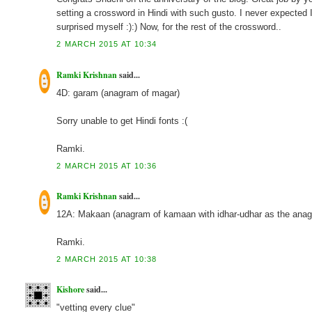
setting a crossword in Hindi with such gusto. I never expected 
surprised myself :):) Now, for the rest of the crossword..
2 MARCH 2015 AT 10:34
Ramki Krishnan
said...
4D: garam (anagram of magar)
Sorry unable to get Hindi fonts :(
Ramki.
2 MARCH 2015 AT 10:36
Ramki Krishnan
said...
12A: Makaan (anagram of kamaan with idhar-udhar as the anagr
Ramki.
2 MARCH 2015 AT 10:38
Kishore
said...
"vetting every clue"