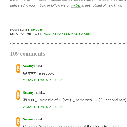
delivered to your inbox, or follow me on
twitter
to get notified of new links.
POSTED BY
SHUCHI
LINK TO THE POST:
HOLI KI PAHELI: HAL KAREIN
109 comments
Sowmya
said...
6A क़लम Telescopic
2 MARCH 2015 AT 10:23
Sowmya
said...
39 A मासूम Acrostic of मा (rvel) सू perheroes + म( गेम second part) -
2 MARCH 2015 AT 10:29
Sowmya
said...
Congrats Shuchi on the anniversary of the blog. Great job by you