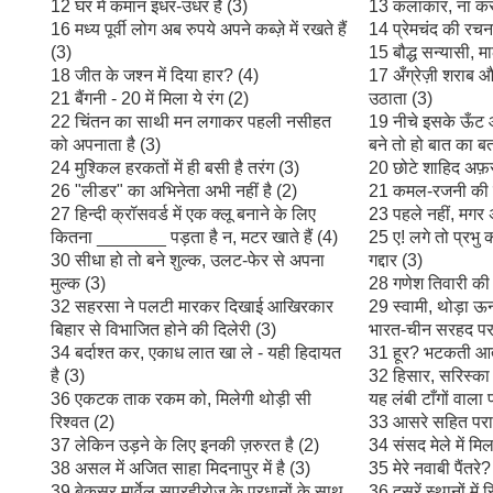
12 घर में कमान इधर-उधर है (3)
13 कलाकार, ना कर 
16 मध्य पूर्वी लोग अब रुपये अपने कब्ज़े में रखते हैं
14 प्रेमचंद की रचना
(3)
15 बौद्ध सन्यासी, 
18 जीत के जश्न में दिया हार? (4)
17 अँग्रेज़ी शराब 
21 बैंगनी - 20 में मिला ये रंग (2)
उठाता (3)
22 चिंतन का साथी मन लगाकर पहली नसीहत
19 नीचे इसके ऊँट आ
को अपनाता है (3)
बने तो हो बात का बत
24 मुश्किल हरकतों में ही बसी है तरंग (3)
20 छोटे शाहिद अफ़रीद
26 "लीडर" का अभिनेता अभी नहीं है (2)
21 कमल-रजनी की 
27 हिन्दी क्रॉसवर्ड में एक क्लू बनाने के लिए
23 पहले नहीं, मगर अ
कितना _______ पड़ता है न, मटर खाते हैं (4)
25 ए! लगे तो प्रभु
30 सीधा हो तो बने शुल्क, उलट-फेर से अपना
गद्दार (3)
मुल्क (3)
28 गणेश तिवारी की 
32 सहरसा ने पलटी मारकर दिखाई आखिरकार
29 स्वामी, थोड़ा ऊ
बिहार से विभाजित होने की दिलेरी (3)
भारत-चीन सरहद पर
34 बर्दाश्त कर, एकाध लात खा ले - यही हिदायत
31 हूर? भटकती आत्
है (3)
32 हिसार, सरिस्का के 
36 एकटक ताक रकम को, मिलेगी थोड़ी सी
यह लंबी टाँगों वाला प
रिश्वत (2)
33 आसरे सहित परा
37 लेकिन उड़ने के लिए इनकी ज़रुरत है (2)
34 संसद मेले में मि
38 असल में अजित साहा मिदनापुर में है (3)
35 मेरे नवाबी पैंतरे?
39 बेकसूर मार्वेल सूपरहीरोज़ के प्रधानों के साथ
36 दूसरें स्थानों मे