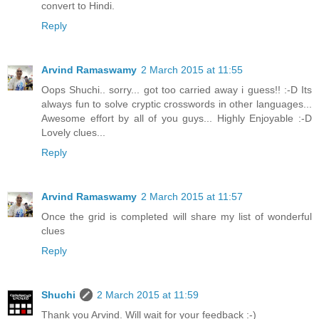
convert to Hindi.
Reply
Arvind Ramaswamy
2 March 2015 at 11:55
Oops Shuchi.. sorry... got too carried away i guess!! :-D Its
always fun to solve cryptic crosswords in other languages...
Awesome effort by all of you guys... Highly Enjoyable :-D
Lovely clues...
Reply
Arvind Ramaswamy
2 March 2015 at 11:57
Once the grid is completed will share my list of wonderful
clues
Reply
Shuchi
2 March 2015 at 11:59
Thank you Arvind. Will wait for your feedback :-)