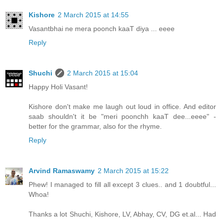
Kishore
2 March 2015 at 14:55
Vasantbhai ne mera poonch kaaT diya ... eeee
Reply
Shuchi
2 March 2015 at 15:04
Happy Holi Vasant!
Kishore don't make me laugh out loud in office. And editor
saab shouldn't it be "meri poonchh kaaT dee...eeee" -
better for the grammar, also for the rhyme.
Reply
Arvind Ramaswamy
2 March 2015 at 15:22
Phew! I managed to fill all except 3 clues.. and 1 doubtful...
Whoa!
Thanks a lot Shuchi, Kishore, LV, Abhay, CV, DG et.al... Had