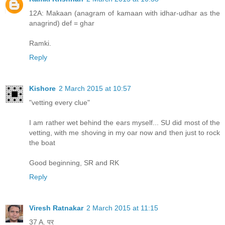
12A: Makaan (anagram of kamaan with idhar-udhar as the
anagrind) def = ghar
Ramki.
Reply
Kishore
2 March 2015 at 10:57
"vetting every clue"
I am rather wet behind the ears myself... SU did most of the
vetting, with me shoving in my oar now and then just to rock
the boat
Good beginning, SR and RK
Reply
Viresh Ratnakar
2 March 2015 at 11:15
37 A. पर