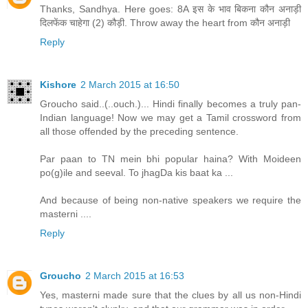
Thanks, Sandhya. Here goes: 8A इस के भाव बिकना कौन अनाड़ी
दिलफेंक चाहेगा (2) कौड़ी. Throw away the heart from कौन अनाड़ी
Reply
Kishore
2 March 2015 at 16:50
Groucho said..(..ouch.)... Hindi finally becomes a truly pan-
Indian language! Now we may get a Tamil crossword from
all those offended by the preceding sentence.
Par paan to TN mein bhi popular haina? With Moideen
po(g)ile and seeval. To jhagDa kis baat ka ...
And because of being non-native speakers we require the
masterni ....
Reply
Groucho
2 March 2015 at 16:53
Yes, masterni made sure that the clues by all us non-Hindi