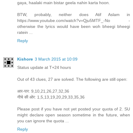
gaya, haalaki main bistar geela nahin karta hoon.
BTW, probably, neither does Atif Aslam in
https://www.youtube.com/watch?v=Qju5MTF_-No -
otherwise the lyrics would have been woh bheegi bheegi
ratein ...
Reply
Kishore
3 March 2015 at 10:09
Status update at T+24 hours
Out of 43 clues, 27 are solved. The following are still open:
आर-पार: 9,10,21,26,27,32,36
नीचे की ओर: 1,5,13,19,20,29,33,35,36
Please post if you have not yet posted your quota of 2. SU
might declare open season sometime in the future, when
you can ignore the quota ...
Reply