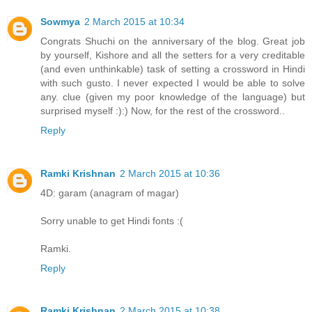
Sowmya
2 March 2015 at 10:34
Congrats Shuchi on the anniversary of the blog. Great job
by yourself, Kishore and all the setters for a very creditable
(and even unthinkable) task of setting a crossword in Hindi
with such gusto. I never expected I would be able to solve
any. clue (given my poor knowledge of the language) but
surprised myself :):) Now, for the rest of the crossword..
Reply
Ramki Krishnan
2 March 2015 at 10:36
4D: garam (anagram of magar)
Sorry unable to get Hindi fonts :(
Ramki.
Reply
Ramki Krishnan
2 March 2015 at 10:38