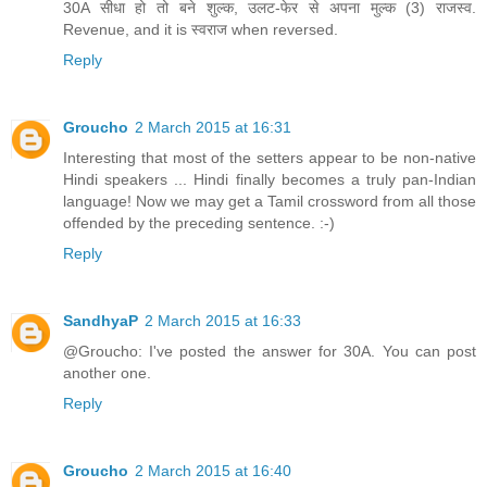
30A सीधा हो तो बने शुल्क, उलट-फेर से अपना मुल्क (3) राजस्व.
Revenue, and it is स्वराज when reversed.
Reply
Groucho
2 March 2015 at 16:31
Interesting that most of the setters appear to be non-native
Hindi speakers ... Hindi finally becomes a truly pan-Indian
language! Now we may get a Tamil crossword from all those
offended by the preceding sentence. :-)
Reply
SandhyaP
2 March 2015 at 16:33
@Groucho: I've posted the answer for 30A. You can post
another one.
Reply
Groucho
2 March 2015 at 16:40