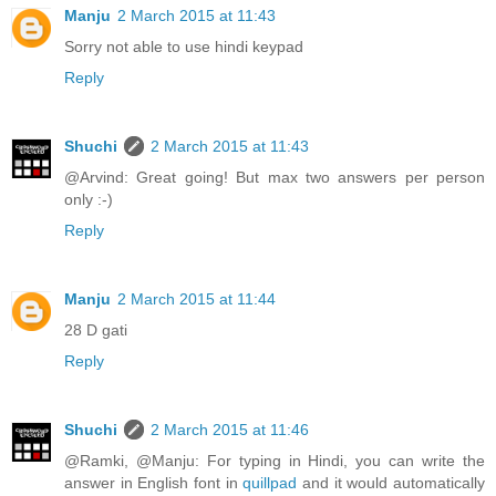
Manju
2 March 2015 at 11:43
Sorry not able to use hindi keypad
Reply
Shuchi
2 March 2015 at 11:43
@Arvind: Great going! But max two answers per person
only :-)
Reply
Manju
2 March 2015 at 11:44
28 D gati
Reply
Shuchi
2 March 2015 at 11:46
@Ramki, @Manju: For typing in Hindi, you can write the
answer in English font in
quillpad
and it would automatically