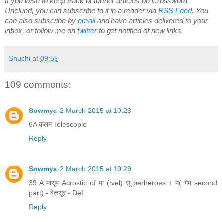
If you wish to keep track of further articles on Crossword
Unclued, you can subscribe to it in a reader via
RSS Feed
. You
can also subscribe by
email
and have articles delivered to your
inbox, or follow me on
twitter
to get notified of new links.
Shuchi
at
09:55
109 comments:
Sowmya
2 March 2015 at 10:23
6A क़लम Telescopic
Reply
Sowmya
2 March 2015 at 10:29
39 A मासूम Acrostic of मा (rvel) सू perheroes + म( गेम second
part) - बेक़सूर - Def
Reply