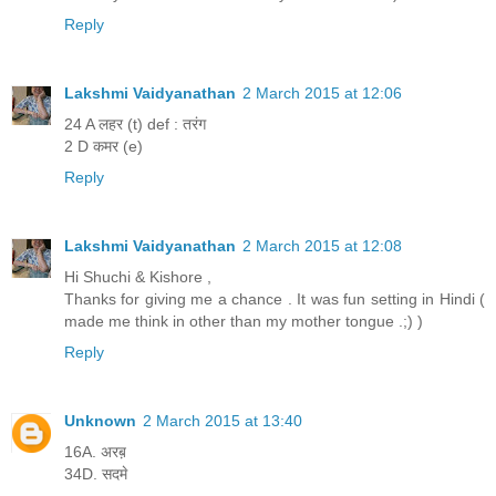
Reply
Lakshmi Vaidyanathan
2 March 2015 at 12:06
24 A लहर (t) def : तरंग
2 D कमर (e)
Reply
Lakshmi Vaidyanathan
2 March 2015 at 12:08
Hi Shuchi & Kishore ,
Thanks for giving me a chance . It was fun setting in Hindi (
made me think in other than my mother tongue .;) )
Reply
Unknown
2 March 2015 at 13:40
16A. अरब़
34D. सदमे