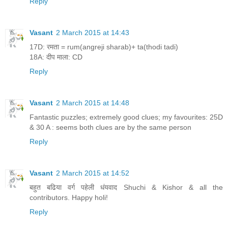
Reply
Vasant
2 March 2015 at 14:43
17D: रमता = rum(angreji sharab)+ ta(thodi tadi)
18A: दीप माला: CD
Reply
Vasant
2 March 2015 at 14:48
Fantastic puzzles; extremely good clues; my favourites: 25D
& 30 A : seems both clues are by the same person
Reply
Vasant
2 March 2015 at 14:52
बहुत बढिया वर्ग पहेली धंयवाद Shuchi & Kishor & all the
contributors. Happy holi!
Reply