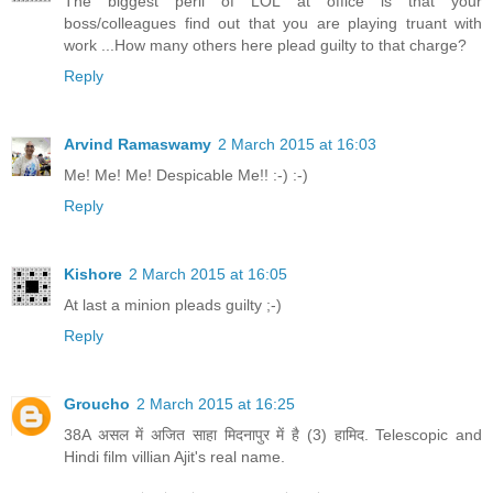
The biggest peril of LOL at office is that your
boss/colleagues find out that you are playing truant with
work ...How many others here plead guilty to that charge?
Reply
Arvind Ramaswamy
2 March 2015 at 16:03
Me! Me! Me! Despicable Me!! :-) :-)
Reply
Kishore
2 March 2015 at 16:05
At last a minion pleads guilty ;-)
Reply
Groucho
2 March 2015 at 16:25
38A असल में अजित साहा मिदनापुर में है (3) हामिद. Telescopic and
Hindi film villian Ajit's real name.