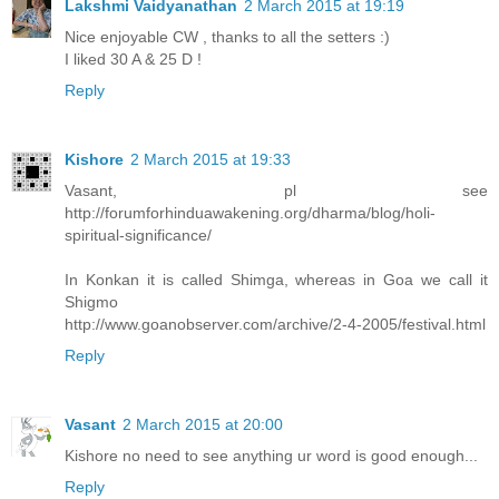
Lakshmi Vaidyanathan
2 March 2015 at 19:19
Nice enjoyable CW , thanks to all the setters :)
I liked 30 A & 25 D !
Reply
Kishore
2 March 2015 at 19:33
Vasant, pl see
http://forumforhinduawakening.org/dharma/blog/holi-
spiritual-significance/
In Konkan it is called Shimga, whereas in Goa we call it
Shigmo
http://www.goanobserver.com/archive/2-4-2005/festival.html
Reply
Vasant
2 March 2015 at 20:00
Kishore no need to see anything ur word is good enough...
Reply