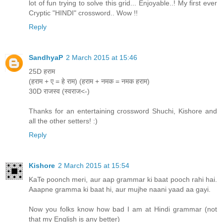
lot of fun trying to solve this grid... Enjoyable..! My first ever
Cryptic "HINDI" crossword.. Wow !!
Reply
SandhyaP
2 March 2015 at 15:46
25D हराम
(हराम + ए = हे राम) (हराम + नमक = नमक हराम)
30D राजस्व (स्वराज<-)
Thanks for an entertaining crossword Shuchi, Kishore and
all the other setters! :)
Reply
Kishore
2 March 2015 at 15:54
KaTe poonch meri, aur aap grammar ki baat pooch rahi hai.
Aaapne gramma ki baat hi, aur mujhe naani yaad aa gayi.
Now you folks know how bad I am at Hindi grammar (not
that my English is any better)