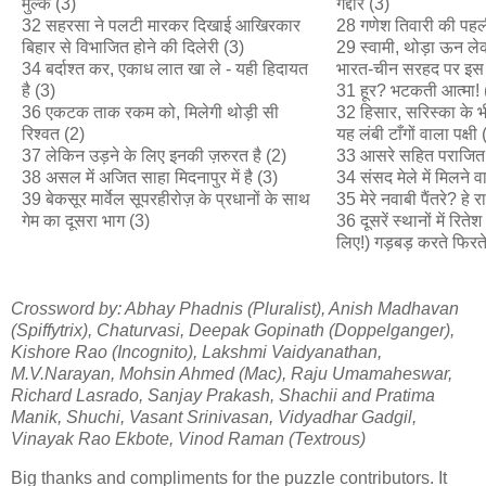
मुल्क (3)
गद्दार (3)
32 सहरसा ने पलटी मारकर दिखाई आखिरकार
28 गणेश तिवारी की पहली
बिहार से विभाजित होने की दिलेरी (3)
29 स्वामी, थोड़ा ऊन ले
34 बर्दाश्त कर, एकाध लात खा ले - यही हिदायत
भारत-चीन सरहद पर इस
है (3)
31 हूर? भटकती आत्मा! 
36 एकटक ताक रकम को, मिलेगी थोड़ी सी
32 हिसार, सरिस्का के भीतर
रिश्वत (2)
यह लंबी टाँगों वाला पक्षी 
37 लेकिन उड़ने के लिए इनकी ज़रुरत है (2)
33 आसरे सहित पराजित 
38 असल में अजित साहा मिदनापुर में है (3)
34 संसद मेले में मिलने 
39 बेकसूर मार्वेल सूपरहीरोज़ के प्रधानों के साथ
35 मेरे नवाबी पैंतरे? हे र
गेम का दूसरा भाग (3)
36 दूसरें स्थानों में रित
लिए!) गड़बड़ करते फिरते
Crossword by: Abhay Phadnis (Pluralist), Anish Madhavan
(Spiffytrix), Chaturvasi, Deepak Gopinath (Doppelganger),
Kishore Rao (Incognito), Lakshmi Vaidyanathan,
M.V.Narayan, Mohsin Ahmed (Mac), Raju Umamaheswar,
Richard Lasrado, Sanjay Prakash, Shachii and Pratima
Manik, Shuchi, Vasant Srinivasan, Vidyadhar Gadgil,
Vinayak Rao Ekbote, Vinod Raman (Textrous)
Big thanks and compliments for the puzzle contributors. It