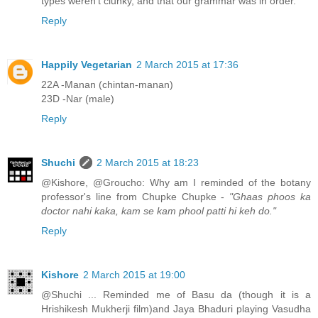
types weren't clunky, and that our grammar was in order.
Reply
Happily Vegetarian
2 March 2015 at 17:36
22A -Manan (chintan-manan)
23D -Nar (male)
Reply
Shuchi
2 March 2015 at 18:23
@Kishore, @Groucho: Why am I reminded of the botany
professor's line from Chupke Chupke -
"Ghaas phoos ka
doctor nahi kaka, kam se kam phool patti hi keh do."
Reply
Kishore
2 March 2015 at 19:00
@Shuchi ... Reminded me of Basu da (though it is a
Hrishikesh Mukherji film)and Jaya Bhaduri playing Vasudha