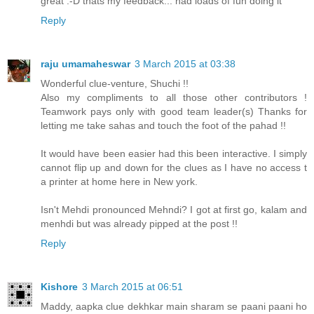
great :-D thats my feedback... had loads of fun doing it
Reply
raju umamaheswar
3 March 2015 at 03:38
Wonderful clue-venture, Shuchi !!
Also my compliments to all those other contributors !
Teamwork pays only with good team leader(s) Thanks for
letting me take sahas and touch the foot of the pahad !!
It would have been easier had this been interactive. I simply
cannot flip up and down for the clues as I have no access t
a printer at home here in New york.
Isn't Mehdi pronounced Mehndi? I got at first go, kalam and
menhdi but was already pipped at the post !!
Reply
Kishore
3 March 2015 at 06:51
Maddy, aapka clue dekhkar main sharam se paani paani ho