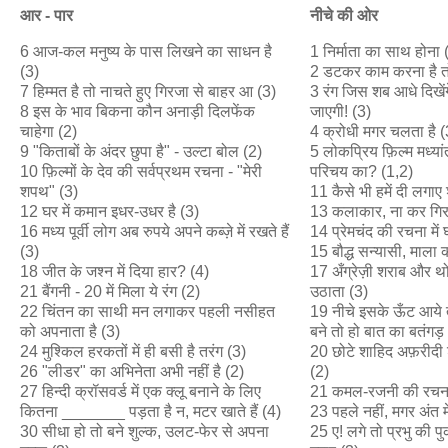
आर
-
पार
नीचे
की
ओर
6 आज-कल मनुष्य के पास लिखने का साधन है
1 निर्माता का साथ होना 
(3)
2 डटकर काम करना है त
7 हिम्मत है तो नाचते हुए गिरजा से बाहर आ (3)
3 रंग जिस शब आधे दिखे
8 इस के भाव बिकना कौन अनाड़ी दिलफेंक
जाएगी! (3)
चाहेगा (2)
4 क्रोधी मगर चलता है (
9 "किताबों के अंदर छुपा है" - उल्टा बोल (2)
5 लोकप्रिय फ़िल्म मध्या
10 फ़िल्मों के देव की सर्वप्रथम रचना - "मेरी
परिचय का? (1,2)
शपथ" (3)
11 कैसे भी हमें दी लगाए 
12 घर में कमान इधर-उधर है (3)
13 कलाकार, ना कर गिरा
16 मध्य पूर्वी लोग अब रुपये अपने कब्ज़े में रखते हैं
14 प्रेमचंद की रचना में
(3)
15 बौद्ध सन्यासी, माला
18 जीत के जश्न में दिया हार? (4)
17 अँग्रेज़ी शराब और थो
21 बैंगनी - 20 में मिला ये रंग (2)
उठाता (3)
22 चिंतन का साथी मन लगाकर पहली नसीहत
19 नीचे इसके ऊँट आये त
को अपनाता है (3)
बने तो हो बात का बतंगड़
24 मुश्किल हरकतों में ही बसी है तरंग (3)
20 छोटे शाहिद अफ़रीदी शर्
26 "लीडर" का अभिनेता अभी नहीं है (2)
(2)
27 हिन्दी क्रॉसवर्ड में एक क्लू बनाने के लिए
21 कमल-रजनी की रचना
कितना _______ पड़ता है न, मटर खाते हैं (4)
23 पहले नहीं, मगर अंत म
30 सीधा हो तो बने शुल्क, उलट-फेर से अपना
25 ए! लगे तो प्रभु की प