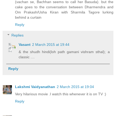
(vachan se, Bachhan seems to call her Basuda). but the
cake goes to the conversation between Dharmendra and
Om Prakash/Usha Kiran with Sharmila Tagore lurking
behind a curtain
Reply
Replies
Vasant
2 March 2015 at 19:44
& the shudh hindi(loh path gamani vishram sthal); a
classic ....
Reply
Lakshmi Vaidyanathan
2 March 2015 at 19:04
Very hilarious movie .I watch this whenever it is on TV :)
Reply