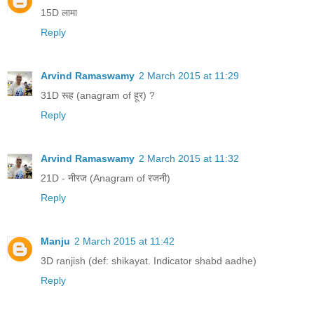
15D लामा
Reply
Arvind Ramaswamy
2 March 2015 at 11:29
31D रूह (anagram of हूर) ?
Reply
Arvind Ramaswamy
2 March 2015 at 11:32
21D - नीरज (Anagram of रजनी)
Reply
Manju
2 March 2015 at 11:42
3D ranjish (def: shikayat. Indicator shabd aadhe)
Reply