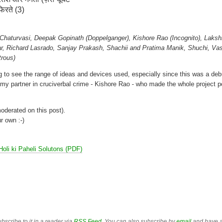
फिरते (3)
, Chaturvasi, Deepak Gopinath (Doppelganger), Kishore Rao (Incognito), Laks
Richard Lasrado, Sanjay Prakash, Shachii and Pratima Manik, Shuchi, Va
trous)
 to see the range of ideas and devices used, especially since this was a deb
o my partner in cruciverbal crime - Kishore Rao - who made the whole project p
derated on this post).
r own :-)
Holi ki Paheli Solutons (PDF)
bscribe to it in a reader via
RSS Feed
. You can also subscribe by
email
and have a