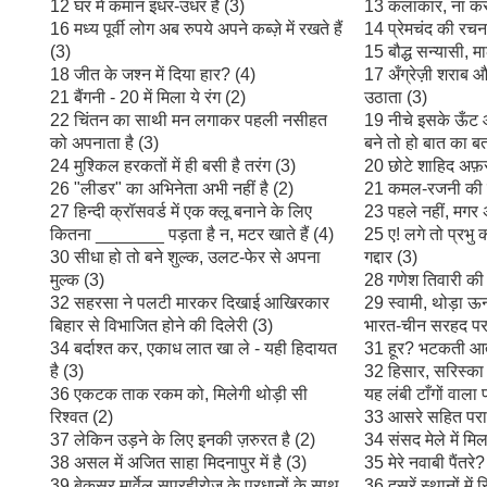
12 घर में कमान इधर-उधर है (3)
13 कलाकार, ना कर 
16 मध्य पूर्वी लोग अब रुपये अपने कब्ज़े में रखते हैं
14 प्रेमचंद की रचना
(3)
15 बौद्ध सन्यासी, 
18 जीत के जश्न में दिया हार? (4)
17 अँग्रेज़ी शराब 
21 बैंगनी - 20 में मिला ये रंग (2)
उठाता (3)
22 चिंतन का साथी मन लगाकर पहली नसीहत
19 नीचे इसके ऊँट आ
को अपनाता है (3)
बने तो हो बात का बत
24 मुश्किल हरकतों में ही बसी है तरंग (3)
20 छोटे शाहिद अफ़रीद
26 "लीडर" का अभिनेता अभी नहीं है (2)
21 कमल-रजनी की 
27 हिन्दी क्रॉसवर्ड में एक क्लू बनाने के लिए
23 पहले नहीं, मगर अ
कितना _______ पड़ता है न, मटर खाते हैं (4)
25 ए! लगे तो प्रभु
30 सीधा हो तो बने शुल्क, उलट-फेर से अपना
गद्दार (3)
मुल्क (3)
28 गणेश तिवारी की 
32 सहरसा ने पलटी मारकर दिखाई आखिरकार
29 स्वामी, थोड़ा ऊ
बिहार से विभाजित होने की दिलेरी (3)
भारत-चीन सरहद पर
34 बर्दाश्त कर, एकाध लात खा ले - यही हिदायत
31 हूर? भटकती आत्
है (3)
32 हिसार, सरिस्का के 
36 एकटक ताक रकम को, मिलेगी थोड़ी सी
यह लंबी टाँगों वाला प
रिश्वत (2)
33 आसरे सहित परा
37 लेकिन उड़ने के लिए इनकी ज़रुरत है (2)
34 संसद मेले में मि
38 असल में अजित साहा मिदनापुर में है (3)
35 मेरे नवाबी पैंतरे?
39 बेकसूर मार्वेल सूपरहीरोज़ के प्रधानों के साथ
36 दूसरें स्थानों मे