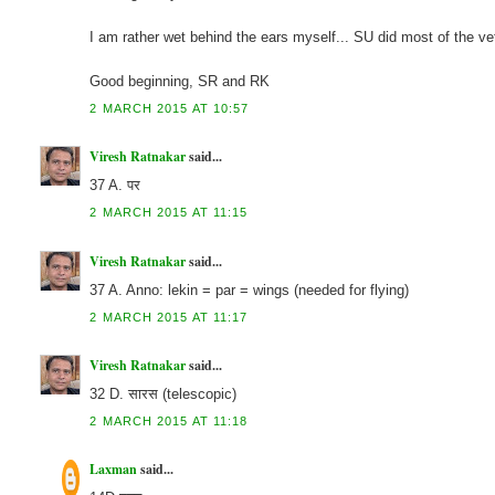
I am rather wet behind the ears myself... SU did most of the ve
Good beginning, SR and RK
2 MARCH 2015 AT 10:57
Viresh Ratnakar
said...
37 A. पर
2 MARCH 2015 AT 11:15
Viresh Ratnakar
said...
37 A. Anno: lekin = par = wings (needed for flying)
2 MARCH 2015 AT 11:17
Viresh Ratnakar
said...
32 D. सारस (telescopic)
2 MARCH 2015 AT 11:18
Laxman
said...