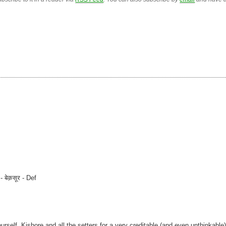
 बेक़सूर - Def
rself, Kishore and all the setters for a very creditable (and even unthinkable)