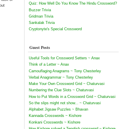
Quiz: How Well Do You Know The Hindu Crossword?
but
Buzzer Trivia
Gridman Trivia
Sankalak Trivia
Cryptonyte's Special Crossword
Guest Posts
Useful Tools for Crossword Setters ~ Anax
Think of a Letter ~ Anax
Camouflaging Anagrams ~ Tony Chesterley
Verbal Anagrammar ~ Tony Chesterley
Make Your Own Crossword Grid ~ Chaturvasi
Numbering the Clue Slots ~ Chaturvasi
How to Put Words in a Crossword Grid ~ Chaturvasi
So the slips might not show... ~ Chaturvasi
Alphabet Jigsaw Puzzles ~ Bhavan
Kannada Crosswords ~ Kishore
Konkani Crosswords ~ Kishore
How Kishore solved a Tenglish crossword ~ Kishore