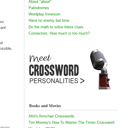
About "about"
Palindromes
Wordplay Inversion
Have no enemy but time
hmi
Do the math to solve these clues
sant
Connectors: How much is too much?
ut
ossible,
Books and Movies
Afrit's Armchair Crosswords
Tim Moorey's How To Master The Times Crossword
rticles