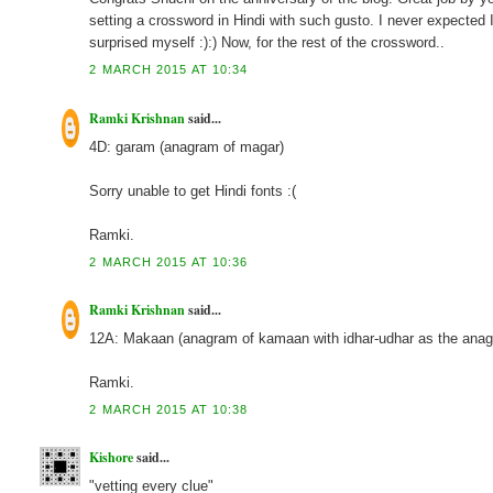
setting a crossword in Hindi with such gusto. I never expected 
surprised myself :):) Now, for the rest of the crossword..
2 MARCH 2015 AT 10:34
Ramki Krishnan
said...
4D: garam (anagram of magar)
Sorry unable to get Hindi fonts :(
Ramki.
2 MARCH 2015 AT 10:36
Ramki Krishnan
said...
12A: Makaan (anagram of kamaan with idhar-udhar as the anagr
Ramki.
2 MARCH 2015 AT 10:38
Kishore
said...
"vetting every clue"