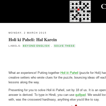
MONDAY, 2 MARCH 2015
Holi ki Paheli: Hal Karein
LABELS:
BEYOND ENGLISH
,
SOLVE THESE
What an experience! Putting together
Holi ki Paheli
(puzzle for Holi) ha
creative setters who wrote clues for the puzzle, bouncing ideas off each
lessons along the way.
Presenting for you to solve
Holi ki Paheli
, set by 18 of us. It is an op
answer is derived. To type in Hindi, you can use
quillpad
. We would lov
with, was the crossword hard/easy, anything else you'd like to say.