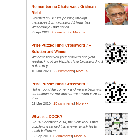
Remembering Chaturvasi / Gridman /
Rishi
I learned of CV Sir’s passing through
messages from crossword friends last
Wednesday. I had not be...
22 Apr 2021 |
8 comments
|
More ->
Prize Puzzle: Hindi Crossword 7 –
Solution and Winner
We have received your answers and your
feedback to Prize Puzzle: Hindi Crossword 7. It
is time to g...
10 Mar 2020 |
22 comments
|
More ->
Prize Puzzle: Hindi Crossword 7
Holi is round the corner - and we are back with
our customary Holi special crossword in Hindi.
Kish...
02 Mar 2020 |
15 comments
|
More ->
What is a DOOK?
On 16 December 2014, the New York Times
puzzle grid carried this answer which led to
much bafflemen...
02 Sep 2019 |
6 comments
|
More ->