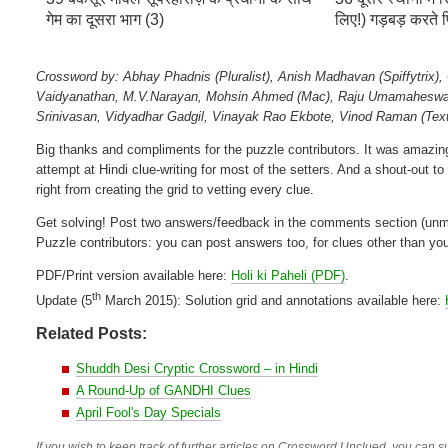
गेम का दूसरा भाग (3)
लिए!) गड़बड़ करते 
Crossword by: Abhay Phadnis (Pluralist), Anish Madhavan (Spiffytrix)
Vaidyanathan, M.V.Narayan, Mohsin Ahmed (Mac), Raju Umamaheswar, 
Srinivasan, Vidyadhar Gadgil, Vinayak Rao Ekbote, Vinod Raman (Tex
Big thanks and compliments for the puzzle contributors. It was amazing
attempt at Hindi clue-writing for most of the setters. And a shout-out t
right from creating the grid to vetting every clue.
Get solving! Post two answers/feedback in the comments section (unmo
Puzzle contributors: you can post answers too, for clues other than you
PDF/Print version available here:
Holi ki Paheli (PDF)
.
th
Update (5
March 2015): Solution grid and annotations available here:
Related Posts:
Shuddh Desi Cryptic Crossword – in Hindi
A Round-Up of GANDHI Clues
April Fool's Day Specials
If you wish to keep track of further articles on Crossword Unclued, you can su