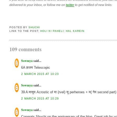
delivered to your inbox, or follow me on
twitter
to get notified of new links.
POSTED BY
SHUCHI
LINK TO THE POST:
HOLI KI PAHELI: HAL KAREIN
109 comments
Sowmya
said...
6A क़लम Telescopic
2 MARCH 2015 AT 10:23
Sowmya
said...
39 A मासूम Acrostic of मा (rvel) सू perheroes + म( गेम second part) -
2 MARCH 2015 AT 10:29
Sowmya
said...
Congrats Shuchi on the anniversary of the blog. Great job by you