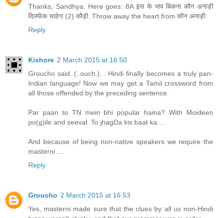
Thanks, Sandhya. Here goes: 8A इस के भाव बिकना कौन अनाड़ी
दिलफेंक चाहेगा (2) कौड़ी. Throw away the heart from कौन अनाड़ी
Reply
Kishore
2 March 2015 at 16:50
Groucho said..(..ouch.)... Hindi finally becomes a truly pan-
Indian language! Now we may get a Tamil crossword from
all those offended by the preceding sentence.
Par paan to TN mein bhi popular haina? With Moideen
po(g)ile and seeval. To jhagDa kis baat ka ...
And because of being non-native speakers we require the
masterni ....
Reply
Groucho
2 March 2015 at 16:53
Yes, masterni made sure that the clues by all us non-Hindi