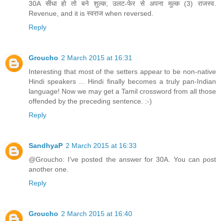
30A सीधा हो तो बने शुल्क, उलट-फेर से अपना मुल्क (3) राजस्व.
Revenue, and it is स्वराज when reversed.
Reply
Groucho
2 March 2015 at 16:31
Interesting that most of the setters appear to be non-native
Hindi speakers ... Hindi finally becomes a truly pan-Indian
language! Now we may get a Tamil crossword from all those
offended by the preceding sentence. :-)
Reply
SandhyaP
2 March 2015 at 16:33
@Groucho: I've posted the answer for 30A. You can post
another one.
Reply
Groucho
2 March 2015 at 16:40