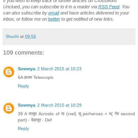
If you wish to keep track of further articles on Crossword
Unclued, you can subscribe to it in a reader via
RSS Feed
. You
can also subscribe by
email
and have articles delivered to your
inbox, or follow me on
twitter
to get notified of new links.
Shuchi
at
09:55
109 comments:
Sowmya
2 March 2015 at 10:23
6A क़लम Telescopic
Reply
Sowmya
2 March 2015 at 10:29
39 A मासूम Acrostic of मा (rvel) सू perheroes + म( गेम second
part) - बेक़सूर - Def
Reply