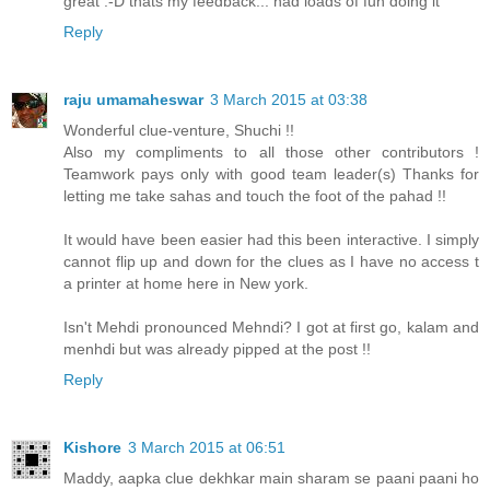
great :-D thats my feedback... had loads of fun doing it
Reply
raju umamaheswar
3 March 2015 at 03:38
Wonderful clue-venture, Shuchi !!
Also my compliments to all those other contributors !
Teamwork pays only with good team leader(s) Thanks for
letting me take sahas and touch the foot of the pahad !!
It would have been easier had this been interactive. I simply
cannot flip up and down for the clues as I have no access t
a printer at home here in New york.
Isn't Mehdi pronounced Mehndi? I got at first go, kalam and
menhdi but was already pipped at the post !!
Reply
Kishore
3 March 2015 at 06:51
Maddy, aapka clue dekhkar main sharam se paani paani ho