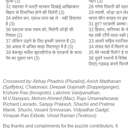
मुल्क (3)
गद्दार (3)
32 सहरसा ने पलटी मारकर दिखाई आखिरकार
28 गणेश तिवारी की पहली
बिहार से विभाजित होने की दिलेरी (3)
29 स्वामी, थोड़ा ऊन ले
34 बर्दाश्त कर, एकाध लात खा ले - यही हिदायत
भारत-चीन सरहद पर इस
है (3)
31 हूर? भटकती आत्मा! 
36 एकटक ताक रकम को, मिलेगी थोड़ी सी
32 हिसार, सरिस्का के भीतर
रिश्वत (2)
यह लंबी टाँगों वाला पक्षी 
37 लेकिन उड़ने के लिए इनकी ज़रुरत है (2)
33 आसरे सहित पराजित 
38 असल में अजित साहा मिदनापुर में है (3)
34 संसद मेले में मिलने 
39 बेकसूर मार्वेल सूपरहीरोज़ के प्रधानों के साथ
35 मेरे नवाबी पैंतरे? हे र
गेम का दूसरा भाग (3)
36 दूसरें स्थानों में रित
लिए!) गड़बड़ करते फिरते
Crossword by: Abhay Phadnis (Pluralist), Anish Madhavan
(Spiffytrix), Chaturvasi, Deepak Gopinath (Doppelganger),
Kishore Rao (Incognito), Lakshmi Vaidyanathan,
M.V.Narayan, Mohsin Ahmed (Mac), Raju Umamaheswar,
Richard Lasrado, Sanjay Prakash, Shachii and Pratima
Manik, Shuchi, Vasant Srinivasan, Vidyadhar Gadgil,
Vinayak Rao Ekbote, Vinod Raman (Textrous)
Big thanks and compliments for the puzzle contributors. It