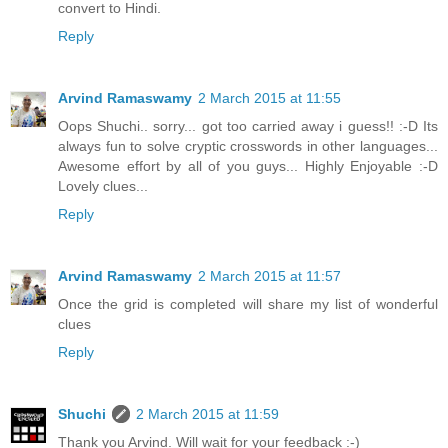
convert to Hindi.
Reply
Arvind Ramaswamy
2 March 2015 at 11:55
Oops Shuchi.. sorry... got too carried away i guess!! :-D Its
always fun to solve cryptic crosswords in other languages...
Awesome effort by all of you guys... Highly Enjoyable :-D
Lovely clues...
Reply
Arvind Ramaswamy
2 March 2015 at 11:57
Once the grid is completed will share my list of wonderful
clues
Reply
Shuchi
2 March 2015 at 11:59
Thank you Arvind. Will wait for your feedback :-)