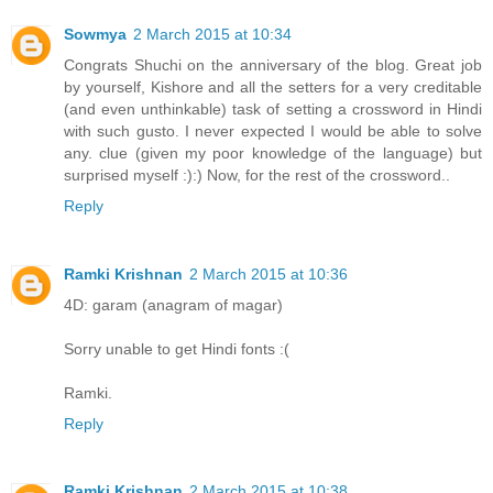
Sowmya
2 March 2015 at 10:34
Congrats Shuchi on the anniversary of the blog. Great job
by yourself, Kishore and all the setters for a very creditable
(and even unthinkable) task of setting a crossword in Hindi
with such gusto. I never expected I would be able to solve
any. clue (given my poor knowledge of the language) but
surprised myself :):) Now, for the rest of the crossword..
Reply
Ramki Krishnan
2 March 2015 at 10:36
4D: garam (anagram of magar)
Sorry unable to get Hindi fonts :(
Ramki.
Reply
Ramki Krishnan
2 March 2015 at 10:38