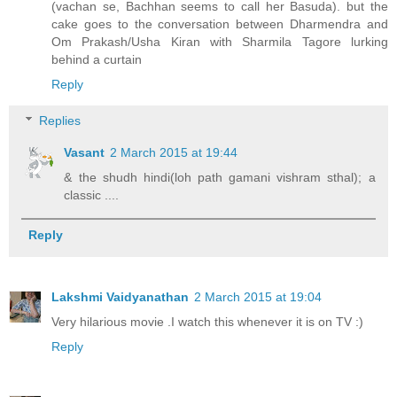
(vachan se, Bachhan seems to call her Basuda). but the
cake goes to the conversation between Dharmendra and
Om Prakash/Usha Kiran with Sharmila Tagore lurking
behind a curtain
Reply
Replies
Vasant
2 March 2015 at 19:44
& the shudh hindi(loh path gamani vishram sthal); a
classic ....
Reply
Lakshmi Vaidyanathan
2 March 2015 at 19:04
Very hilarious movie .I watch this whenever it is on TV :)
Reply