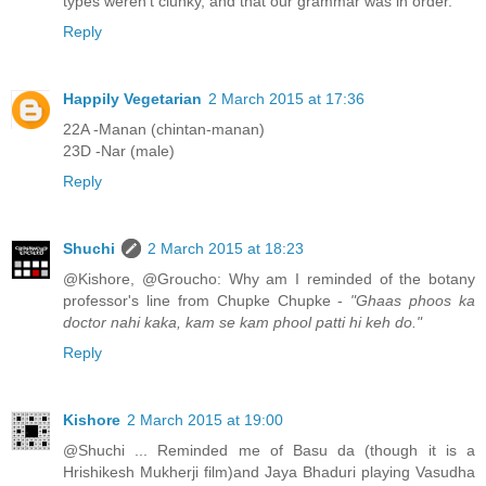
types weren't clunky, and that our grammar was in order.
Reply
Happily Vegetarian
2 March 2015 at 17:36
22A -Manan (chintan-manan)
23D -Nar (male)
Reply
Shuchi
2 March 2015 at 18:23
@Kishore, @Groucho: Why am I reminded of the botany
professor's line from Chupke Chupke -
"Ghaas phoos ka
doctor nahi kaka, kam se kam phool patti hi keh do."
Reply
Kishore
2 March 2015 at 19:00
@Shuchi ... Reminded me of Basu da (though it is a
Hrishikesh Mukherji film)and Jaya Bhaduri playing Vasudha