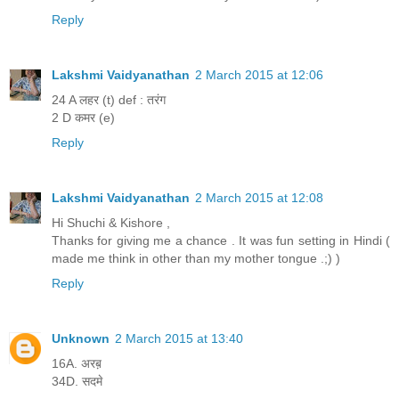
Reply
Lakshmi Vaidyanathan
2 March 2015 at 12:06
24 A लहर (t) def : तरंग
2 D कमर (e)
Reply
Lakshmi Vaidyanathan
2 March 2015 at 12:08
Hi Shuchi & Kishore ,
Thanks for giving me a chance . It was fun setting in Hindi (
made me think in other than my mother tongue .;) )
Reply
Unknown
2 March 2015 at 13:40
16A. अरब़
34D. सदमे