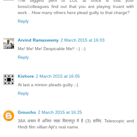
The biggest peril of LOL at office is that your
boss/colleagues find out that you are playing truant with
work ...How many others here plead guilty to that charge?
Reply
Arvind Ramaswamy
2 March 2015 at 16:03
Me! Me! Me! Despicable Me!! :-) :-)
Reply
Kishore
2 March 2015 at 16:05
At last a minion pleads guilty ;-)
Reply
Groucho
2 March 2015 at 16:25
38A असल में अजित साहा मिदनापुर में है (3) हामिद. Telescopic and
Hindi film villian Ajit's real name.