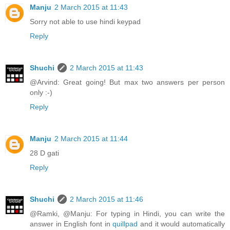
Manju
2 March 2015 at 11:43
Sorry not able to use hindi keypad
Reply
Shuchi
2 March 2015 at 11:43
@Arvind: Great going! But max two answers per person
only :-)
Reply
Manju
2 March 2015 at 11:44
28 D gati
Reply
Shuchi
2 March 2015 at 11:46
@Ramki, @Manju: For typing in Hindi, you can write the
answer in English font in
quillpad
and it would automatically