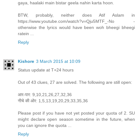
gaya, haalaki main bistar geela nahin karta hoon.
BTW, probably, neither does Atif Aslam in
https://www.youtube.com/watch?v=Qju5MTF_-No -
otherwise the lyrics would have been woh bheegi bheegi
ratein ...
Reply
Kishore
3 March 2015 at 10:09
Status update at T+24 hours
Out of 43 clues, 27 are solved. The following are still open:
आर-पार: 9,10,21,26,27,32,36
नीचे की ओर: 1,5,13,19,20,29,33,35,36
Please post if you have not yet posted your quota of 2. SU
might declare open season sometime in the future, when
you can ignore the quota ...
Reply