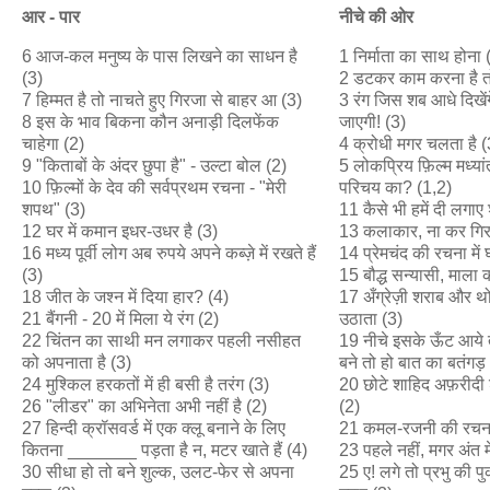
आर
-
पार
नीचे
की
ओर
6 आज-कल मनुष्य के पास लिखने का साधन है
1 निर्माता का साथ होना 
(3)
2 डटकर काम करना है त
7 हिम्मत है तो नाचते हुए गिरजा से बाहर आ (3)
3 रंग जिस शब आधे दिखे
8 इस के भाव बिकना कौन अनाड़ी दिलफेंक
जाएगी! (3)
चाहेगा (2)
4 क्रोधी मगर चलता है (
9 "किताबों के अंदर छुपा है" - उल्टा बोल (2)
5 लोकप्रिय फ़िल्म मध्या
10 फ़िल्मों के देव की सर्वप्रथम रचना - "मेरी
परिचय का? (1,2)
शपथ" (3)
11 कैसे भी हमें दी लगाए 
12 घर में कमान इधर-उधर है (3)
13 कलाकार, ना कर गिरा
16 मध्य पूर्वी लोग अब रुपये अपने कब्ज़े में रखते हैं
14 प्रेमचंद की रचना में
(3)
15 बौद्ध सन्यासी, माला
18 जीत के जश्न में दिया हार? (4)
17 अँग्रेज़ी शराब और थो
21 बैंगनी - 20 में मिला ये रंग (2)
उठाता (3)
22 चिंतन का साथी मन लगाकर पहली नसीहत
19 नीचे इसके ऊँट आये त
को अपनाता है (3)
बने तो हो बात का बतंगड़
24 मुश्किल हरकतों में ही बसी है तरंग (3)
20 छोटे शाहिद अफ़रीदी शर्
26 "लीडर" का अभिनेता अभी नहीं है (2)
(2)
27 हिन्दी क्रॉसवर्ड में एक क्लू बनाने के लिए
21 कमल-रजनी की रचना
कितना _______ पड़ता है न, मटर खाते हैं (4)
23 पहले नहीं, मगर अंत म
30 सीधा हो तो बने शुल्क, उलट-फेर से अपना
25 ए! लगे तो प्रभु की प