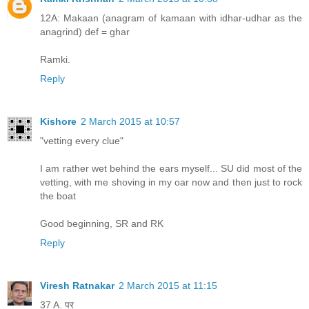
12A: Makaan (anagram of kamaan with idhar-udhar as the
anagrind) def = ghar
Ramki.
Reply
Kishore
2 March 2015 at 10:57
"vetting every clue"
I am rather wet behind the ears myself... SU did most of the
vetting, with me shoving in my oar now and then just to rock
the boat
Good beginning, SR and RK
Reply
Viresh Ratnakar
2 March 2015 at 11:15
37 A. पर