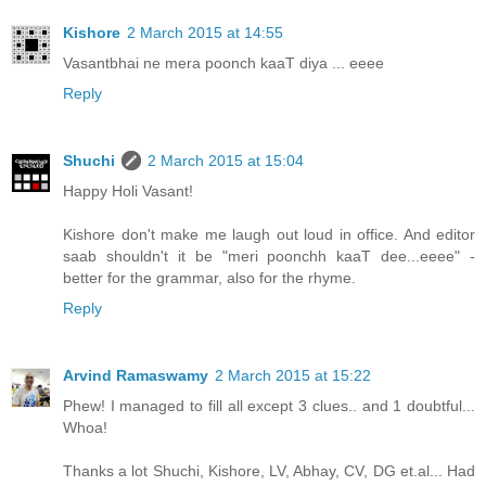
Kishore
2 March 2015 at 14:55
Vasantbhai ne mera poonch kaaT diya ... eeee
Reply
Shuchi
2 March 2015 at 15:04
Happy Holi Vasant!
Kishore don't make me laugh out loud in office. And editor
saab shouldn't it be "meri poonchh kaaT dee...eeee" -
better for the grammar, also for the rhyme.
Reply
Arvind Ramaswamy
2 March 2015 at 15:22
Phew! I managed to fill all except 3 clues.. and 1 doubtful...
Whoa!
Thanks a lot Shuchi, Kishore, LV, Abhay, CV, DG et.al... Had