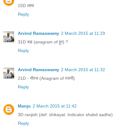
15D लामा
Reply
Arvind Ramaswamy
2 March 2015 at 11:29
31D रूह (anagram of हूर) ?
Reply
Arvind Ramaswamy
2 March 2015 at 11:32
21D - नीरज (Anagram of रजनी)
Reply
Manju
2 March 2015 at 11:42
3D ranjish (def: shikayat. Indicator shabd aadhe)
Reply