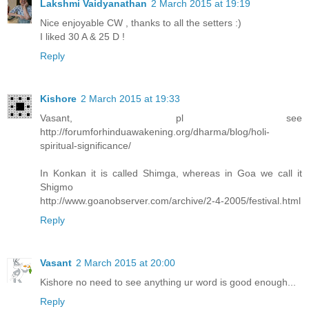
Lakshmi Vaidyanathan
2 March 2015 at 19:19
Nice enjoyable CW , thanks to all the setters :)
I liked 30 A & 25 D !
Reply
Kishore
2 March 2015 at 19:33
Vasant, pl see
http://forumforhinduawakening.org/dharma/blog/holi-
spiritual-significance/
In Konkan it is called Shimga, whereas in Goa we call it
Shigmo
http://www.goanobserver.com/archive/2-4-2005/festival.html
Reply
Vasant
2 March 2015 at 20:00
Kishore no need to see anything ur word is good enough...
Reply