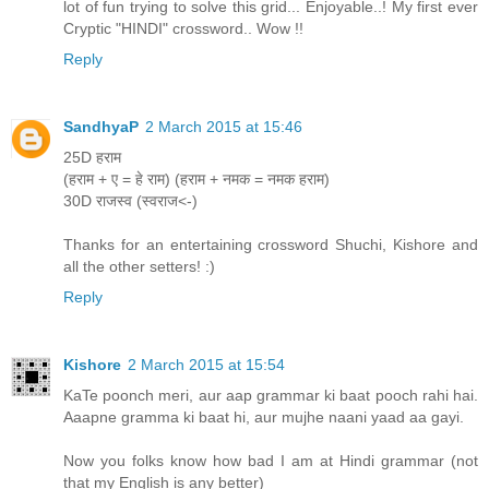
lot of fun trying to solve this grid... Enjoyable..! My first ever
Cryptic "HINDI" crossword.. Wow !!
Reply
SandhyaP
2 March 2015 at 15:46
25D हराम
(हराम + ए = हे राम) (हराम + नमक = नमक हराम)
30D राजस्व (स्वराज<-)
Thanks for an entertaining crossword Shuchi, Kishore and
all the other setters! :)
Reply
Kishore
2 March 2015 at 15:54
KaTe poonch meri, aur aap grammar ki baat pooch rahi hai.
Aaapne gramma ki baat hi, aur mujhe naani yaad aa gayi.
Now you folks know how bad I am at Hindi grammar (not
that my English is any better)