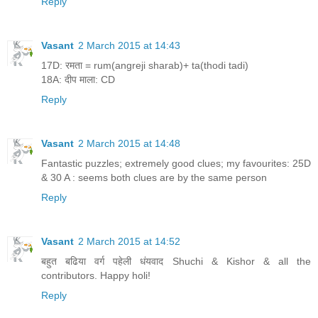
Reply
Vasant
2 March 2015 at 14:43
17D: रमता = rum(angreji sharab)+ ta(thodi tadi)
18A: दीप माला: CD
Reply
Vasant
2 March 2015 at 14:48
Fantastic puzzles; extremely good clues; my favourites: 25D
& 30 A : seems both clues are by the same person
Reply
Vasant
2 March 2015 at 14:52
बहुत बढिया वर्ग पहेली धंयवाद Shuchi & Kishor & all the
contributors. Happy holi!
Reply