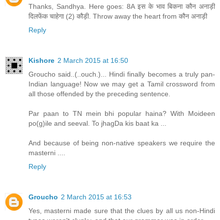
Thanks, Sandhya. Here goes: 8A इस के भाव बिकना कौन अनाड़ी
दिलफेंक चाहेगा (2) कौड़ी. Throw away the heart from कौन अनाड़ी
Reply
Kishore
2 March 2015 at 16:50
Groucho said..(..ouch.)... Hindi finally becomes a truly pan-
Indian language! Now we may get a Tamil crossword from
all those offended by the preceding sentence.
Par paan to TN mein bhi popular haina? With Moideen
po(g)ile and seeval. To jhagDa kis baat ka ...
And because of being non-native speakers we require the
masterni ....
Reply
Groucho
2 March 2015 at 16:53
Yes, masterni made sure that the clues by all us non-Hindi