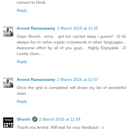
convert to Hindi.
Reply
Arvind Ramaswamy
2 March 2015 at 11:55
Oops Shuchi.. sorry... got too carried away i guess!! :-D Its
always fun to solve cryptic crosswords in other languages...
Awesome effort by all of you guys... Highly Enjoyable :-D
Lovely clues...
Reply
Arvind Ramaswamy
2 March 2015 at 11:57
Once the grid is completed will share my list of wonderful
clues
Reply
Shuchi
2 March 2015 at 11:59
Thank you Arvind. Will wait for your feedback :-)