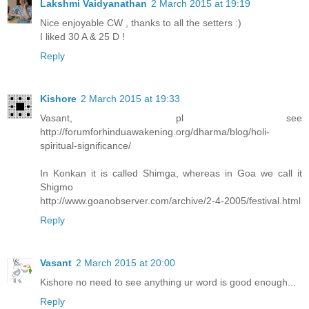
Lakshmi Vaidyanathan
2 March 2015 at 19:19
Nice enjoyable CW , thanks to all the setters :)
I liked 30 A & 25 D !
Reply
Kishore
2 March 2015 at 19:33
Vasant, pl see
http://forumforhinduawakening.org/dharma/blog/holi-
spiritual-significance/
In Konkan it is called Shimga, whereas in Goa we call it
Shigmo
http://www.goanobserver.com/archive/2-4-2005/festival.html
Reply
Vasant
2 March 2015 at 20:00
Kishore no need to see anything ur word is good enough...
Reply