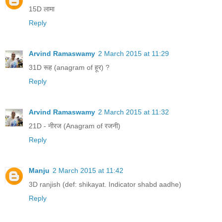
15D लामा
Reply
Arvind Ramaswamy
2 March 2015 at 11:29
31D रूह (anagram of हूर) ?
Reply
Arvind Ramaswamy
2 March 2015 at 11:32
21D - नीरज (Anagram of रजनी)
Reply
Manju
2 March 2015 at 11:42
3D ranjish (def: shikayat. Indicator shabd aadhe)
Reply