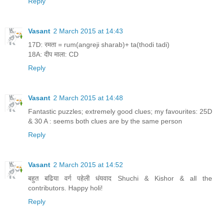
Reply
Vasant
2 March 2015 at 14:43
17D: रमता = rum(angreji sharab)+ ta(thodi tadi)
18A: दीप माला: CD
Reply
Vasant
2 March 2015 at 14:48
Fantastic puzzles; extremely good clues; my favourites: 25D
& 30 A : seems both clues are by the same person
Reply
Vasant
2 March 2015 at 14:52
बहुत बढिया वर्ग पहेली धंयवाद Shuchi & Kishor & all the
contributors. Happy holi!
Reply