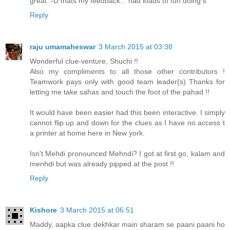
great :-D thats my feedback... had loads of fun doing it
Reply
raju umamaheswar
3 March 2015 at 03:38
Wonderful clue-venture, Shuchi !!
Also my compliments to all those other contributors !
Teamwork pays only with good team leader(s) Thanks for
letting me take sahas and touch the foot of the pahad !!
It would have been easier had this been interactive. I simply
cannot flip up and down for the clues as I have no access t
a printer at home here in New york.
Isn't Mehdi pronounced Mehndi? I got at first go, kalam and
menhdi but was already pipped at the post !!
Reply
Kishore
3 March 2015 at 06:51
Maddy, aapka clue dekhkar main sharam se paani paani ho