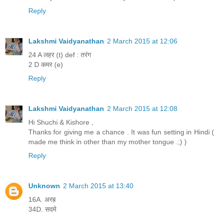
Reply
Lakshmi Vaidyanathan
2 March 2015 at 12:06
24 A लहर (t) def : तरंग
2 D कमर (e)
Reply
Lakshmi Vaidyanathan
2 March 2015 at 12:08
Hi Shuchi & Kishore ,
Thanks for giving me a chance . It was fun setting in Hindi (
made me think in other than my mother tongue .;) )
Reply
Unknown
2 March 2015 at 13:40
16A. अरब़
34D. सदमे