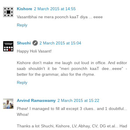
Kishore
2 March 2015 at 14:55
Vasantbhai ne mera poonch kaaT diya ... eeee
Reply
Shuchi
2 March 2015 at 15:04
Happy Holi Vasant!
Kishore don't make me laugh out loud in office. And editor
saab shouldn't it be "meri poonchh kaaT dee...eeee" -
better for the grammar, also for the rhyme.
Reply
Arvind Ramaswamy
2 March 2015 at 15:22
Phew! I managed to fill all except 3 clues.. and 1 doubtful...
Whoa!
Thanks a lot Shuchi, Kishore, LV, Abhay, CV, DG et.al... Had