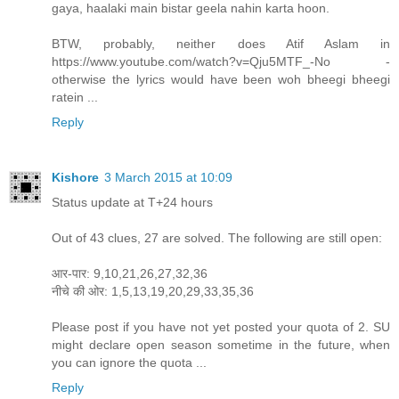
gaya, haalaki main bistar geela nahin karta hoon.
BTW, probably, neither does Atif Aslam in
https://www.youtube.com/watch?v=Qju5MTF_-No -
otherwise the lyrics would have been woh bheegi bheegi
ratein ...
Reply
Kishore
3 March 2015 at 10:09
Status update at T+24 hours
Out of 43 clues, 27 are solved. The following are still open:
आर-पार: 9,10,21,26,27,32,36
नीचे की ओर: 1,5,13,19,20,29,33,35,36
Please post if you have not yet posted your quota of 2. SU
might declare open season sometime in the future, when
you can ignore the quota ...
Reply