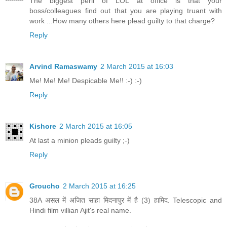
The biggest peril of LOL at office is that your
boss/colleagues find out that you are playing truant with
work ...How many others here plead guilty to that charge?
Reply
Arvind Ramaswamy
2 March 2015 at 16:03
Me! Me! Me! Despicable Me!! :-) :-)
Reply
Kishore
2 March 2015 at 16:05
At last a minion pleads guilty ;-)
Reply
Groucho
2 March 2015 at 16:25
38A असल में अजित साहा मिदनापुर में है (3) हामिद. Telescopic and
Hindi film villian Ajit's real name.