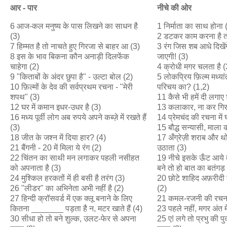
आर
-
पार
नीचे
की
ओर
6 आज-कल मनुष्य के पास लिखने का साधन है
1 निर्माता का साथ होना 
(3)
2 डटकर काम करना है त
7 हिम्मत है तो नाचते हुए गिरजा से बाहर आ (3)
3 रंग जिस शब आधे दिखे
8 इस के भाव बिकना कौन अनाड़ी दिलफेंक
जाएगी! (3)
चाहेगा (2)
4 क्रोधी मगर चलता है (
9 "किताबों के अंदर छुपा है" - उल्टा बोल (2)
5 लोकप्रिय फ़िल्म मध्या
10 फ़िल्मों के देव की सर्वप्रथम रचना - "मेरी
परिचय का? (1,2)
शपथ" (3)
11 कैसे भी हमें दी लगाए 
12 घर में कमान इधर-उधर है (3)
13 कलाकार, ना कर गिरा
16 मध्य पूर्वी लोग अब रुपये अपने कब्ज़े में रखते हैं
14 प्रेमचंद की रचना में
(3)
15 बौद्ध सन्यासी, माला
18 जीत के जश्न में दिया हार? (4)
17 अँग्रेज़ी शराब और थो
21 बैंगनी - 20 में मिला ये रंग (2)
उठाता (3)
22 चिंतन का साथी मन लगाकर पहली नसीहत
19 नीचे इसके ऊँट आये त
को अपनाता है (3)
बने तो हो बात का बतंगड़
24 मुश्किल हरकतों में ही बसी है तरंग (3)
20 छोटे शाहिद अफ़रीदी शर्
26 "लीडर" का अभिनेता अभी नहीं है (2)
(2)
27 हिन्दी क्रॉसवर्ड में एक क्लू बनाने के लिए
21 कमल-रजनी की रचना
कितना _______ पड़ता है न, मटर खाते हैं (4)
23 पहले नहीं, मगर अंत म
30 सीधा हो तो बने शुल्क, उलट-फेर से अपना
25 ए! लगे तो प्रभु की प