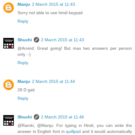
Manju
2 March 2015 at 11:43
Sorry not able to use hindi keypad
Reply
Shuchi
2 March 2015 at 11:43
@Arvind: Great going! But max two answers per person
only :-)
Reply
Manju
2 March 2015 at 11:44
28 D gati
Reply
Shuchi
2 March 2015 at 11:46
@Ramki, @Manju: For typing in Hindi, you can write the
answer in English font in
quillpad
and it would automatically