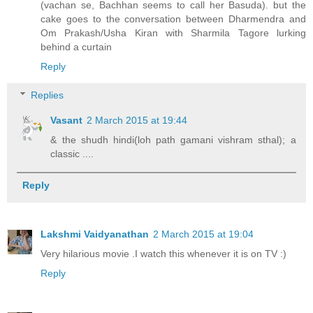
(vachan se, Bachhan seems to call her Basuda). but the
cake goes to the conversation between Dharmendra and
Om Prakash/Usha Kiran with Sharmila Tagore lurking
behind a curtain
Reply
Replies
Vasant
2 March 2015 at 19:44
& the shudh hindi(loh path gamani vishram sthal); a
classic ....
Reply
Lakshmi Vaidyanathan
2 March 2015 at 19:04
Very hilarious movie .I watch this whenever it is on TV :)
Reply