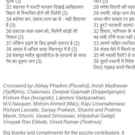
मुल्क (3)
गद्दार (3)
32 सहरसा ने पलटी मारकर दिखाई आखिरकार
28 गणेश तिवारी की पहली
बिहार से विभाजित होने की दिलेरी (3)
29 स्वामी, थोड़ा ऊन ले
34 बर्दाश्त कर, एकाध लात खा ले - यही हिदायत
भारत-चीन सरहद पर इस
है (3)
31 हूर? भटकती आत्मा! 
36 एकटक ताक रकम को, मिलेगी थोड़ी सी
32 हिसार, सरिस्का के भीतर
रिश्वत (2)
यह लंबी टाँगों वाला पक्षी 
37 लेकिन उड़ने के लिए इनकी ज़रुरत है (2)
33 आसरे सहित पराजित 
38 असल में अजित साहा मिदनापुर में है (3)
34 संसद मेले में मिलने 
39 बेकसूर मार्वेल सूपरहीरोज़ के प्रधानों के साथ
35 मेरे नवाबी पैंतरे? हे र
गेम का दूसरा भाग (3)
36 दूसरें स्थानों में रित
लिए!) गड़बड़ करते फिरते
Crossword by: Abhay Phadnis (Pluralist), Anish Madhavan
(Spiffytrix), Chaturvasi, Deepak Gopinath (Doppelganger),
Kishore Rao (Incognito), Lakshmi Vaidyanathan,
M.V.Narayan, Mohsin Ahmed (Mac), Raju Umamaheswar,
Richard Lasrado, Sanjay Prakash, Shachii and Pratima
Manik, Shuchi, Vasant Srinivasan, Vidyadhar Gadgil,
Vinayak Rao Ekbote, Vinod Raman (Textrous)
Big thanks and compliments for the puzzle contributors. It