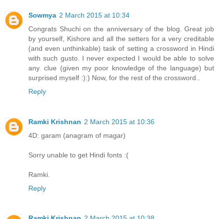
Sowmya
2 March 2015 at 10:34
Congrats Shuchi on the anniversary of the blog. Great job
by yourself, Kishore and all the setters for a very creditable
(and even unthinkable) task of setting a crossword in Hindi
with such gusto. I never expected I would be able to solve
any. clue (given my poor knowledge of the language) but
surprised myself :):) Now, for the rest of the crossword..
Reply
Ramki Krishnan
2 March 2015 at 10:36
4D: garam (anagram of magar)
Sorry unable to get Hindi fonts :(
Ramki.
Reply
Ramki Krishnan
2 March 2015 at 10:38