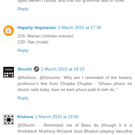
types weren't clunky, and that our grammar was in order.
Reply
Happily Vegetarian
2 March 2015 at 17:36
22A -Manan (chintan-manan)
23D -Nar (male)
Reply
Shuchi
2 March 2015 at 18:23
@Kishore, @Groucho: Why am I reminded of the botany
professor's line from Chupke Chupke -
"Ghaas phoos ka
doctor nahi kaka, kam se kam phool patti hi keh do."
Reply
Kishore
2 March 2015 at 19:00
@Shuchi ... Reminded me of Basu da (though it is a
Hrishikesh Mukherji film)and Jaya Bhaduri playing Vasudha