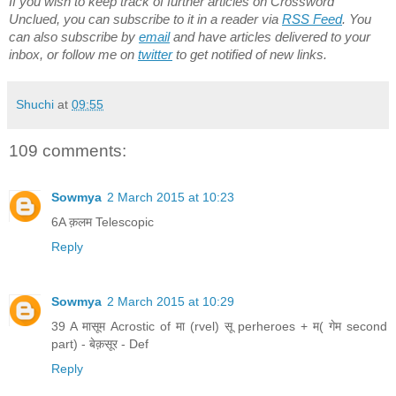
If you wish to keep track of further articles on Crossword
Unclued, you can subscribe to it in a reader via
RSS Feed
. You
can also subscribe by
email
and have articles delivered to your
inbox, or follow me on
twitter
to get notified of new links.
Shuchi
at
09:55
109 comments:
Sowmya
2 March 2015 at 10:23
6A क़लम Telescopic
Reply
Sowmya
2 March 2015 at 10:29
39 A मासूम Acrostic of मा (rvel) सू perheroes + म( गेम second
part) - बेक़सूर - Def
Reply