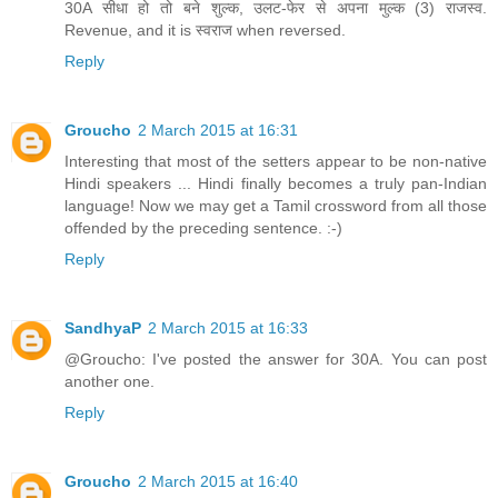
30A सीधा हो तो बने शुल्क, उलट-फेर से अपना मुल्क (3) राजस्व.
Revenue, and it is स्वराज when reversed.
Reply
Groucho
2 March 2015 at 16:31
Interesting that most of the setters appear to be non-native
Hindi speakers ... Hindi finally becomes a truly pan-Indian
language! Now we may get a Tamil crossword from all those
offended by the preceding sentence. :-)
Reply
SandhyaP
2 March 2015 at 16:33
@Groucho: I've posted the answer for 30A. You can post
another one.
Reply
Groucho
2 March 2015 at 16:40