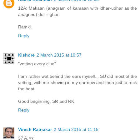
12A: Makaan (anagram of kamaan with idhar-udhar as the
anagrind) def = ghar
Ramki.
Reply
Kishore
2 March 2015 at 10:57
"vetting every clue"
I am rather wet behind the ears myself... SU did most of the
vetting, with me shoving in my oar now and then just to rock
the boat
Good beginning, SR and RK
Reply
Viresh Ratnakar
2 March 2015 at 11:15
37 A. पर