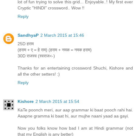
lot of fun trying to solve this grid... Enjoyable..! My first ever
Cryptic "HINDI" crossword.. Wow !!
Reply
SandhyaP
2 March 2015 at 15:46
25D हराम
(हराम + ए = हे राम) (हराम + नमक = नमक हराम)
30D राजस्व (स्वराज<-)
Thanks for an entertaining crossword Shuchi, Kishore and
all the other setters! :)
Reply
Kishore
2 March 2015 at 15:54
KaTe poonch meri, aur aap grammar ki baat pooch rahi hai.
Aaapne gramma ki baat hi, aur mujhe naani yaad aa gayi.
Now you folks know how bad I am at Hindi grammar (not
that my English is any better)